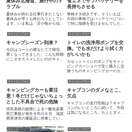
夏休み北海道、旅行中のト
省エネでサブバッテリーを
ャリアに発電機やバイクを搭載
す。...
し、ノーマルタイヤで走っている
ラブル
長持ちさせる
カム...
夏休みが終わる仕事行きたくない
車検ネタ続きです。そういえば、
夏休みが早くも終わろうとしてい
今回の車検ではバッテリーについ
ます。いま私は、苫小牧から仙台
て特に指摘を受けませんでした。
へ向かう太平洋フェリーの船の
メイン・サブともに４年目に突入
上。すでに船は金華山を越え、あ
ですが、まだ使えそうです。バッ
キャンピングカー
キャンピングカー
と1時間もすれば仙台港へ入港し
テリーは使い方によって随分と寿
キャンプシーズン到来？
トイレの洗浄用ポンプを交
ます。仙台に着いたら、あとは東
命が違ってくるようです。電気の
北道を南下して埼玉の家に向かう
ことは難しくてよくわかりませ
換。でも水だけより拭く方
今日はコートの襟をたてて帰宅。
だ...
ん...
がいいかも
寒くなってきました。こんな時期
にこそオススメしたいのがキャン
カセットトイレのポンプをキャン
プ。これからのシーズンのキャン
ピングカーショーで安く購入し交
プは、人がいない、虫がいない、
換うちのキャンピングカーのカセ
そして安いといいこと尽くめで
ットトイレには使用後に水を流す
す。運がよければキャンプ場を独
機能がついていますが、壊れたま
キャンピングカー
キャンピングカー
り占めして、大自然のなかでのキ
ま放置してました。水が流れなく
ャ...
キャンピングカーも要注
キャブコンのダメなとこ、
なった際に分解しテスターを当て
てみて原因はポンプだと特定。
意！冬だけじゃないちょっ
欠点
た...
とした不具合で死の危険
キャブコンの走行性能は？キャブ
コンのいいところに続いて、今回
排気系統の故障による一酸化炭素
は気になるところ、ちょとダメだ
死亡事故が発生今年の６月、滋賀
と思うことを一ユーザーの独断と
県草津市の量販店に停車していた
偏見でご紹介します。前のページ
軽自動車から若い男女の遺体が発
で書きましたが、キャブコンの欠
見されるという事件がありまし
キャンピングカー
キャンピングカー
点だと思うのは、走り・乗りごこ