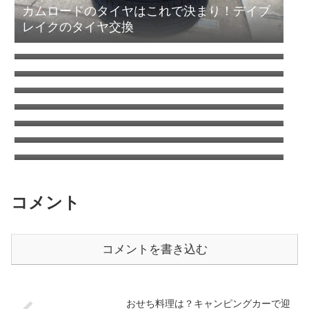
カムロードのタイヤはこれで決まり！デイブ
レイクのタイヤ交換
エアコン室外機がタイヤを劣化させる！オゾ
ンクラッキング
キャンピングカーの清水タンクを清掃（塩素
について考える）
コロナのウインドエアコンをキャンピングカ
ーに取り付け
ANA国内線システムリニューアルでちょっと
得した話
ANAワイドゴールドVISA/MASTERはSFCに
切り替えても年会費追加徴収はなし
タイヤをミシュランAGILISキャンピングに交
換 | キャンピングカーの乗り心地を改善する
日本もここまで来たか車中泊は危険がいっぱ
方法
い？
コメント
コメントを書き込む
おせち料理は？キャンピングカーで迎