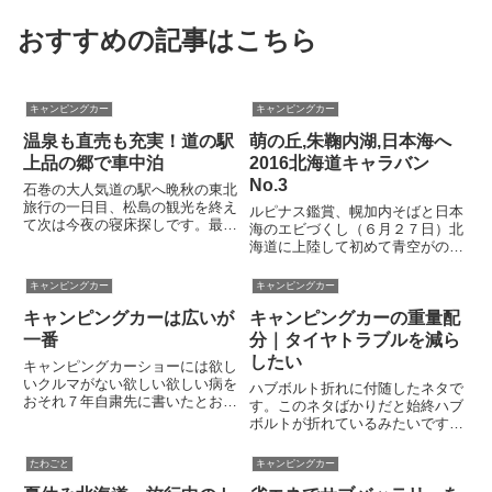
おすすめの記事はこちら
キャンピングカー
キャンピングカー
温泉も直売も充実！道の駅
萌の丘,朱鞠内湖,日本海へ
上品の郷で車中泊
2016北海道キャラバン
No.3
石巻の大人気道の駅へ晩秋の東北
旅行の一日目、松島の観光を終え
ルピナス鑑賞、幌加内そばと日本
て次は今夜の寝床探しです。最終
海のエビづくし（６月２７日）北
目的地の角館方面に向かうことも
海道に上陸して初めて青空がのぞ
考えましたが、そう遠くない場所
いた。天気が好転しそうなので、
に評判の良い道の駅があるのを思
ルピナスを見るため沼田町の萌の
キャンピングカー
キャンピングカー
い出しました。それは宮城県石巻
丘を目指す。その後は、翌日の利
市にある「道の駅上品の郷」本
キャンピングカーは広いが
キャンピングカーの重量配
尻島ゆきフェリーに乗船するた
格...
め、ひたすら北上した。朱鞠内湖
一番
分｜タイヤトラブルを減ら
を...
したい
キャンピングカーショーには欲し
いクルマがない欲しい欲しい病を
ハブボルト折れに付随したネタで
おそれ７年自粛先に書いたとお
す。このネタばかりだと始終ハブ
り、7年ぶりにジャパンキャンピ
ボルトが折れているみたいです
ングカーショーを見物してきまし
が、デイブレイクに乗り換えて折
た。7年間もご無沙汰していたの
れたのは１回１本のみです。念の
たわごと
キャンピングカー
は、派手なショーは精神衛生上好
ため。なかには、リアにヒッチキ
ましくないと思っていたからで