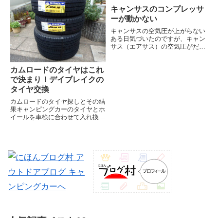
た。事件に巻き込まれたのか、そ
ちがイマイチ、少し大きくて使
キャンサスのコンプレッサ
れとも自殺なのか。事件性はない
い...
ようにみられるけれど、もし自殺
ーが動かない
だ...
キャンサスの空気圧が上がらない
ある日気づいたのですが、キャン
サス（エアサス）の空気圧がだん
だん下がってきて回復しません。
サスペンションのエアは走れば
カムロードのタイヤはこれ
徐々に抜けていくもの。空気圧が
低いのは抜けた分の補充がなされ
で決まり！デイブレイクの
ない、つまりコンプレッサーが動
タイヤ交換
い...
カムロードのタイヤ探しとその結
果キャンピングカーのタイヤとホ
イールを車検に合わせて入れ換え
ました。いつも悩ましいカムロー
ドのタイヤ選びですが、今回もい
ろい悩みデイブレイク号にピッタ
リと思える１本を見つけました。
それは、ミシュランAGILIS...