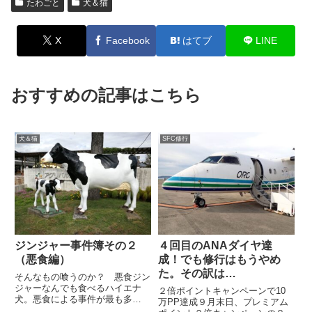
たわごと
犬＆猫
X
Facebook
はてブ
LINE
おすすめの記事はこちら
犬＆猫
SFC修行
ジンジャー事件簿その２
４回目のANAダイヤ達
（悪食編）
成！でも修行はもうやめ
た。その訳は…
そんなもの喰うのか？ 悪食ジン
ジャーなんでも食べるハイエナ
２倍ポイントキャンペーンで10
犬。悪食による事件が最も多
万PP達成９月末日、プレミアム
い？ 面白おかしく書いた部分も