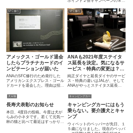
ポイント２倍キャンペーンの８月
ありますが、生命にかかわること
分が加算されて10万プレミアム
もありますので見習ってはいけな
ポイントを達成。めでたく４回目
SFC修行
SFC修行
い失敗談としてお読みください。
のダイヤモンドステータスを獲得
ニンニク事件家に帰るといつもの
できた。本当はもっと早く実際の
とおり...
フライトで達成する予定だった
が...
アメックス・ゴールド退会
ANAも2021年度ステイタ
したらプラチナカードのイ
ス延長を決定。気になるサ
ンビテーションが届いた
ービス・特典の変更は？
CAさんに聞いてみた（虚
ANAのSFC修行のため発行した
純正ダイヤと延長ダイヤのサービ
構）
アメリカンエクスプレス・ゴール
ス・特典の違いはJALが、そして
ドカードを退会した。理由は招待
ANAがやっとステイタス延長を
日和が期待していた割に使えなか
決めた。2020年度に保持してい
ったことと、プライオリティパス
るステータスが2021年度も搭乗
犬＆猫
キャンピングカー
の利用が年2回に限られること。
実績にかかわらず引き継がれるこ
長寿犬表彰のお知らせ
キャンピングカーにはもう
退会したら、すぐにプラチナカー
とになった。たぶんこの1年延長
ドのインビテーションが届いた。
方式が最も納得性が高いベ...
乗らない。要介護犬とキャ
本日、4度目の投稿。今度は犬が
ンプ
らみの小ネタです。若くて元気一
杯の猫と比べて最近はすっかり大
ウィペットのペッパーが先日、１
人しくなってしまった我が家の年
５歳になりました。現在のペッパ
寄り犬2頭ですが、昨日、ほんの