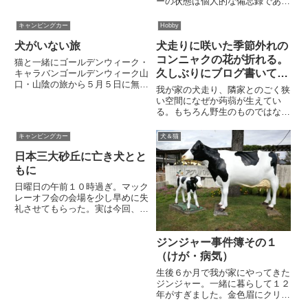
ーの状態は個人的な備忘録である
ちょっと嬉しいことがありまし
「裏ブログ」に書いているとお
た。ポストに往復はがきが届いて
り。食欲はあるものの寝たきり・
キャンピングカー
Hobby
いたので確認したら、「平成26
要介護で体重は4kgも減ってしま
年...
犬がいない旅
犬走りに咲いた季節外れの
いました。このような状況では、
もう旅は無理です。キャンピン
コンニャクの花が折れる。
猫と一緒にゴールデンウィーク・
グ...
久しぶりにブログ書いてみ
キャラバンゴールデンウィーク山
口・山陰の旅から５月５日に無事
る。
我が家の犬走り、隣家とのごく狭
帰還しました。今回は山口県を振
い空間になぜか蒟蒻が生えてい
り出しに山陰を巡るはずでした
る。もちろん野生のものではな
が、実際にはほとんど山口県を観
く、自分で植えつけたもの。だけ
て廻るだけで終わってしまいまし
ど、どうしてこんなところにコン
キャンピングカー
犬＆猫
た。これは「予定は未定」の緩い
ニャクを植えたのか。まったく覚
ス...
日本三大砂丘に亡き犬とと
えていない。このコンニャク君、
劣悪な場所に植えっぱなしの放置
もに
プレ...
日曜日の午前１０時過ぎ。マック
レーオフ会の会場を少し早めに失
礼させてもらった。実は今回、オ
フ会のついでに行きたいところが
あった。それは浜松市にある中田
ジンジャー事件簿その１
島砂丘。知る人も少ないが鳥取砂
丘・吹上浜（鹿児島県）とならぶ
（けが・病気）
日本三大砂丘のひとつだ。天竜
生後６か月で我が家にやってきた
川...
ジンジャー。一緒に暮らして１２
年がすぎました。金色眉にクリク
リ黒目、いつも笑顔のおバカ犬で