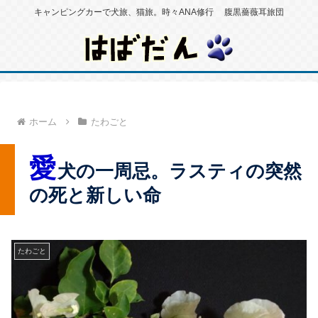
キャンピングカーで犬旅、猫旅。時々ANA修行 腹黒薔薇耳旅団
ホーム
たわごと
愛
犬の一周忌。ラスティの突然
の死と新しい命
たわごと