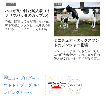
すが、長い共同生活のなかではケ
たわごと
犬＆猫
ガや病気、そしてたまにはちょっ
ネコが見つけた闖入者（ト
とした事件も。なかには飼い主が
未熟だったため大騒ぎになった
ノサマバッタのカップル）
こ...
昨夜、帰宅してまだ間もない頃。
廊下で猫がポツンと一点を見つめ
ている。「フィグ！」と名前を呼
んでも反応しない。首をちょこん
と傾げて一心不乱に廊下の隅を凝
ミニチュア・ダックスフン
視。不思議に感じ様子を伺いに行
ったら、猫の視線の先にはヨロヨ
トのジンジャー登場
ロと動く見慣れない物体があっ
ジンジャーがやってきた宙ぶらり
た...
んの仔犬出会い生まれて５か月の
仔犬が２頭、行く宛てがなく宙ぶ
らりんになっている。もうすぐ２
０００年がやってくるという年の
瀬にごく近しい知人からそんな話
を聞いた。その知人は動物好きで
ペット業界に顔が利くため、あ
る...
自動車部品の全てが分かる便利なサイト