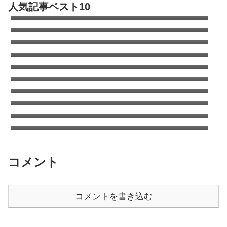
人気記事ベスト10
Partsfan！カムロードもあるよ
キャンピングカーのオールペン全容｜キャブ
コン全塗の費用は?
カムロードのタイヤはこれで決まり！デイブ
レイクのタイヤ交換
エアコン室外機がタイヤを劣化させる！オゾ
ンクラッキング
キャンピングカーの清水タンクを清掃（塩素
について考える）
コロナのウインドエアコンをキャンピングカ
ーに取り付け
ANAワイドゴールドVISA/MASTERはSFCに
切り替えても年会費追加徴収はなし
ANA国内線システムリニューアルでちょっと
得した話
タイヤをミシュランAGILISキャンピングに交
換 | キャンピングカーの乗り心地を改善する
日本もここまで来たか車中泊は危険がいっぱ
方法
い？
コメント
コメントを書き込む