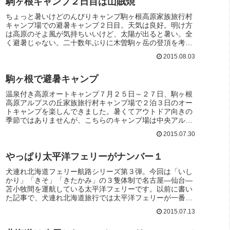
駒ヶ根キャンプ２日目は山賊焼
ちょっと暑いけどのんびりキャンプ駒ヶ根高原家族旅行村
キャンプ場での避暑キャンプ２日目。天気は良好。明け方
は高原のそよ風が気持ちいいけど、太陽が出ると暑い。全
く避暑じゃない。二十数年ぶりに木曽駒ヶ岳の登頂を考え
ましたが、この暑さでは老犬を留守...
2015.08.03
駒ヶ根で避暑キャンプ
温泉付き高原オートキャンプ７月２５日～２７日、駒ヶ根
高原アルプスの丘家族旅行村キャンプ場で２泊３日のオー
トキャンプを楽しんできました。暑くてアウトドア向きの
季節ではありませんが、こちらのキャンプ場は中央アルプ
ス木曽駒ヶ岳のふもと標高800m...
2015.07.30
やっぱり太平洋フェリーがナンバー１
犬連れ北海道フェリー航路シリーズ第３弾。今回は「いし
かり」「きそ」「きたかみ」の３隻体制で名古屋―仙台―
苫小牧間を運航している太平洋フェリーです。以前に書い
た記事で、犬連れ北海道旅行では太平洋フェリーが一番の
オススメとしました。その理由は２...
2015.07.13