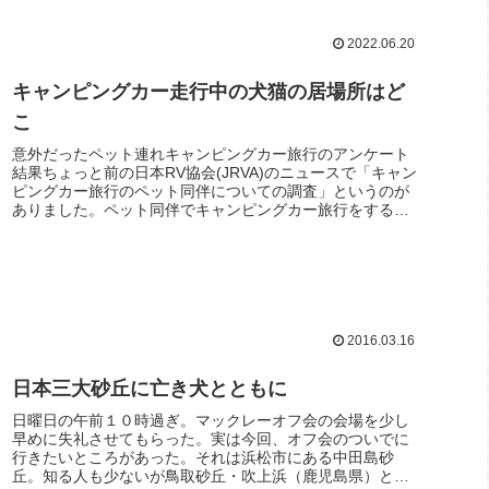
2022.06.20
キャンピングカー走行中の犬猫の居場所はど
こ
意外だったペット連れキャンピングカー旅行のアンケート
結果ちょっと前の日本RV協会(JRVA)のニュースで「キャン
ピングカー旅行のペット同伴についての調査」というのが
ありました。ペット同伴でキャンピングカー旅行をするユ
ーザーがどれくらいいるの...
2016.03.16
日本三大砂丘に亡き犬とともに
日曜日の午前１０時過ぎ。マックレーオフ会の会場を少し
早めに失礼させてもらった。実は今回、オフ会のついでに
行きたいところがあった。それは浜松市にある中田島砂
丘。知る人も少ないが鳥取砂丘・吹上浜（鹿児島県）とな