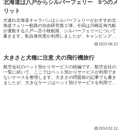
北海道は八戸からシルバーフェリー 5つのメ
リット
犬連れ北海道キャラバンはシルバーフェリーがおすすめ北
海道フェリー航路の自由研究第２弾。今回は川崎近海汽船
が運航する八戸―苫小牧航路、シルバーフェリーについて
書きます。私自身何度か利用しましたが、キャンピングカ
ーでペットと一緒に北海道を目指す...
2015.06.22
大きさと犬種に注意 犬の飛行機旅行
航空会社のペット預かりサービスの続編です。航空会社の
一覧に続いて、ここではペット預かりサービスが利用でき
ないケースを整理します。大きさの問題前の記事でも書き
ましたが、大きなケージはペット預けサービスを利用でき
ません。標準的な貸出ケージ最大サ...
2014.02.12