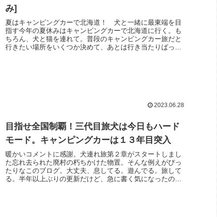
み]
夏はキャンピングカーで北海道！ 犬と一緒に最東端を目
指す今年の夏休みはキャンピングカーで北海道に行く。も
ちろん、犬と猫を連れて。普段のキャンピングカー旅だと
行きたい場所をいくつか決めて、あとは行き当たりばった
りということが多い。でも、夏の北...
2023.06.28
目指せ全国制覇！三代目旅犬は今日もハード
モード。キャンピングカーは１３年目突入
暖かいコメントに感謝。犬連れ旅第２章がスタートしまし
た忘れ去られた廃村の朽ちかけた物置。そんな例えがぴっ
たりなこのブログ。大丈夫、息してる。遊んでる。旅して
る。半年以上ぶりの更新だけど、急に書く気になったのは
先日いただいたコメントがきっかけ...