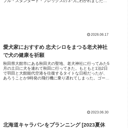
プル・スタンダード・フレックスの３つにわかれました
が、以前はスーパーバリューな...
2026.06.17
愛犬家におすすめ 忠犬シロをまつる老犬神社
で犬の健康を祈願
秋田県大館市にある秋田犬の聖地、老犬神社に行ってみた5
月の土日に犬を連れて秋田に行ってきた。もともと1泊2日
で羽田と大館能代空港を往復するタイトな日程だったが、
あろうことか9時発の飛行機に乗り遅れてしまった。ゴール
デンウイークの後の普通の週...
2023.06.30
北海道キャラバンをプランニング [2023夏休