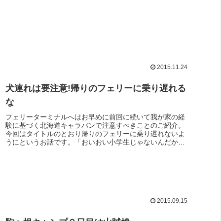
らぶ日本三大砂丘のひとつだ。天竜川...
2015.11.24
犬連れは要注意!帰りのフェリーに乗り遅れる
な
フェリーターミナルへはお早めに前回に続いて我が家の経
験に基づく北海道キャラバンで注意すべきことのご紹介。
今回はタイトルのとおり帰りのフェリーに乗り遅れないよ
うにというお話です。「おいおい小学生じゃないんだか
ら。なにを当たり前のことを…」とい...
2015.09.15