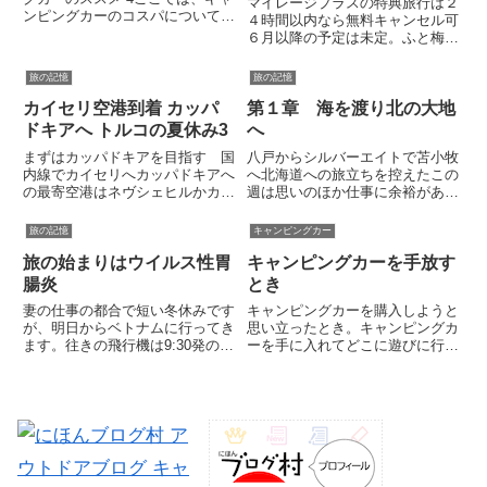
マイレージプラスの特典旅行は２
ンピングカーのコスパについて私
４時間以内なら無料キャンセル可
的雑感をつらつら記します。まぁ
６月以降の予定は未定。ふと梅雨
言わずもがなのことです。こんな
のない北海道でも行こうかなと思
当たり前のことより、必要なのは
い立ち、ANAで空席を探してみ
旅の記憶
旅の記憶
奥さんを説得するロジック。それ
る。羽田-札幌（千歳）は人気路
はよくわかっております。時間...
カイセリ空港到着 カッパ
第１章 海を渡り北の大地
線なので、２か月を切るタイミン
グだとけっこうお高い。いつも
ドキアへ トルコの夏休み3
へ
安...
まずはカッパドキアを目指す 国
八戸からシルバーエイトで苫小牧
内線でカイセリへカッパドキアへ
へ北海道への旅立ちを控えたこの
の最寄空港はネヴシェヒルかカイ
週は思いのほか仕事に余裕があっ
セリ。ネヴシェヒルの方が圧倒的
た。きっちり仕事を片付けエイッ
に近いのですがタイムスケジュー
と力技、急遽金曜日も休暇取得。
旅の記憶
キャンピングカー
ルの関係で今回はカイセリ経由、
出発を１日繰り上げて八戸に向か
旅の始まりはウイルス性胃
キャンピングカーを手放す
送迎車でカッパドキアを目指しま
うことにした。八戸を土曜日の朝
す。
に出る「シルバープリンセス」
腸炎
とき
に...
妻の仕事の都合で短い冬休みです
キャンピングカーを購入しようと
が、明日からベトナムに行ってき
思い立ったとき。キャンピングカ
ます。往きの飛行機は9:30発のベ
ーを手に入れてどこに遊びに行こ
トナム航空ホーチミン行き。この
うか悩んだとき。折に触れキャン
時期のフライト、雪でも降ると空
ピングカーライフを楽しまれてい
港にたどり着けないおそれもある
る諸先輩方のサイトやブログをよ
ので東横イン成田空港に前泊する
く覗かせてもらっています。どれ
ことにしました。前乗りには...
も素晴らしいサイトばかりでキ
ャ...