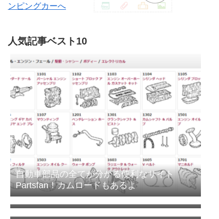
人気記事ベスト10
自動車部品の全てが分かる便利なサイト
Partsfan！カムロードもあるよ
キャンピングカーのオールペン全容｜キャブ
コン全塗の費用は?
カムロードのタイヤはこれで決まり！デイブ
レイクのタイヤ交換
エアコン室外機がタイヤを劣化させる！オゾ