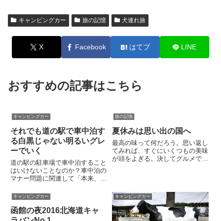
キャンピングカー
旅の記憶
犬連れ旅
X
Facebook
はてブ
LINE
おすすめの記事はこちら
キャンピングカー
旅の記憶
それでも道の駅で車中泊す
夏休みは思い出の国へ
る白黒じゃない明るいグレ
最高の味って何だろう。思い返し
ーでいく
てみれば、すぐにいくつもの美味
が頭をよぎる。決してグルメでは
道の駅の駐車場で車中泊すること
ないけれど、うまい肴で酒を飲む
はいけないことなのか？車中泊の
ことが至上の喜び。好奇心に任せ
マナー問題に関連して「本来、道
て時には身分不相応な散財もし
の駅は車中泊できない場所であ
た。しかし最も旨かった物と問う
る」といった声が聞こえてきます
キャンピングカー
キャンピングカー
たとき、心に浮かんでくるのは高
ので、私なりの考えを雑文にまと
級...
函館の夜2016北海道キャ
めてみます。結論から述べると、
私の考えは単純で次のとおりで
ラバンNo.1