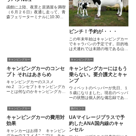
す。...
函館に上陸、夜景と居酒屋を満喫
（６月２６日）夜通し走って、青
森フェリーターミナルに10:30頃
到着。11:35発の青函フェリーに
なんとか間に合った。フェリーは
ピンチ！予約が・・・
やぶさのステートルームで仮眠を
とり、函館には定刻を少し回った
この年末年始はキャンピングカー
16時前に上陸。そのま...
でキャラバンの予定です。目的地
は犬連れでは未踏の地である山陰
地方そして長崎や佐賀・福岡など
の北九州。ちょっと欲張りな計画
キャンピングカー
キャンピングカー
になりそうですが、今度の年末年
キャンピングカーのコンセ
キャンピングカーにはもう
始はカレンダーの並びがよく９連
休が可能です。九州と関西を結
プト それはあきらめ
乗らない。要介護犬とキャ
ぶ...
ンプ
キャンピングカーのススメ
no.2 コンセプトキャンピングカ
ウィペットのペッパーが先日、１
ーとは何なのかキャンピングカー
５歳になりました。現在のペッパ
が何かなんて説明するまでもなく
ーの状態は個人的な備忘録である
ご存じだとは思います。私がひと
「裏ブログ」に書いているとお
こと言いたいのは、キャンピング
り。食欲はあるものの寝たきり・
キャンピングカー
旅のヒント
カーは異形なるキメラ、マジンガ
要介護で体重は4kgも減ってしま
ーＺのあしゅら男爵（古い）み
キャンピングカーの費用対
UAマイレージプラスで予
いました。このような状況では、
た...
もう旅は無理です。キャンピン
効果
約したANA国内線のキャ
グ...
ンセル
キャンカーはお得？ キャンピン
グカーのススメ 4ここでは、キャ