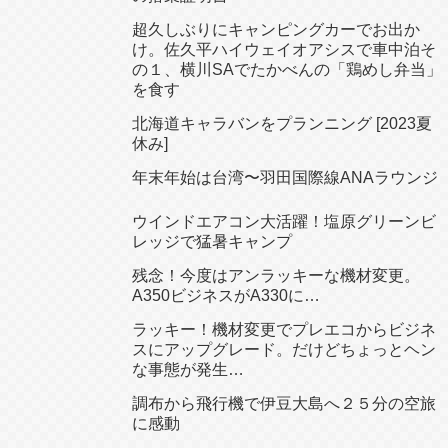
超久しぶりにキャンピングカーでお出か
け。佐久平ハイウェイオアシスで車中泊そ
の１、横川SAでたかべんの「鶏めし弁当」
を食す
北海道キャラバンをプランニング [2023夏
休み]
年末年始は台湾〜羽田国際線ANAラウンジ
ウインドエアコン大活躍！塩原グリーンビ
レッジで猛暑キャンプ
残念！今度はアンラッキーな機材変更。
A350ビジネスがA330に…
ラッキー！機材変更でプレエコからビジネ
スにアップグレード。だけどちょっとヘン
な事態が発生…
調布から飛行機で伊豆大島へ２５分の空旅
に感動