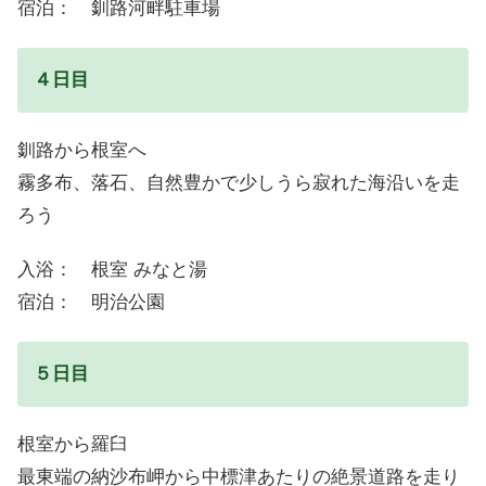
宿泊： 釧路河畔駐車場
４日目
釧路から根室へ
霧多布、落石、自然豊かで少しうら寂れた海沿いを走
ろう
入浴： 根室 みなと湯
宿泊： 明治公園
５日目
根室から羅臼
最東端の納沙布岬から中標津あたりの絶景道路を走り