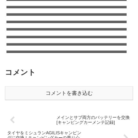
ンクラッキング
キャンピングカーの清水タンクを清掃（塩素
について考える）
コロナのウインドエアコンをキャンピングカ
ーに取り付け
ANA国内線システムリニューアルでちょっと
得した話
ANAワイドゴールドVISA/MASTERはSFCに
切り替えても年会費追加徴収はなし
タイヤをミシュランAGILISキャンピングに交
換 | キャンピングカーの乗り心地を改善する
日本もここまで来たか車中泊は危険がいっぱ
方法
い？
コメント
コメントを書き込む
メインとサブ両方のバッテリーを交換
[キャンピングカーメンテ記録]
タイヤをミシュランAGILISキャンピン
グに交換 | キャンピングカーの乗り心