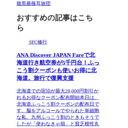
腹黒薔薇耳旅団
おすすめの記事はこち
ら
SFC修行
ANA Discover JAPAN Fareで北
海道行き航空券が5千円台！ふっ
こう割クーポンも使いお得に北
海道。旅行で復興支援
北海道での宿泊が最大20,000円割引か
れるお得なクーポン配布開始本日は、
北海道ふっこう割クーポンの配布日で
す。脳をアルコールでやられた単細胞
な私。九州ふっこう割のときもそうで
したが「使わなきゃ損」と貧乏根性丸