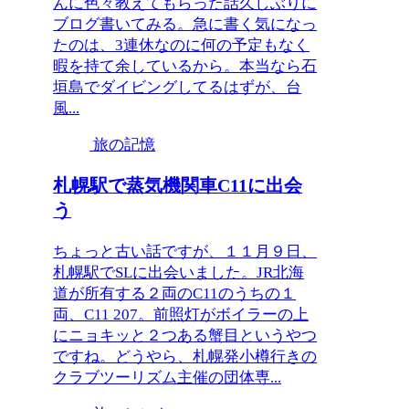
んに色々教えてもらった話久しぶりに
ブログ書いてみる。急に書く気になっ
たのは、3連休なのに何の予定もなく
暇を持て余しているから。本当なら石
垣島でダイビングしてるはずが、台
風...
旅の記憶
札幌駅で蒸気機関車C11に出会
う
ちょっと古い話ですが、１１月９日、
札幌駅でSLに出会いました。JR北海
道が所有する２両のC11のうちの１
両、C11 207。前照灯がボイラーの上
にニョキッと２つある蟹目というやつ
ですね。どうやら、札幌発小樽行きの
クラブツーリズム主催の団体専...