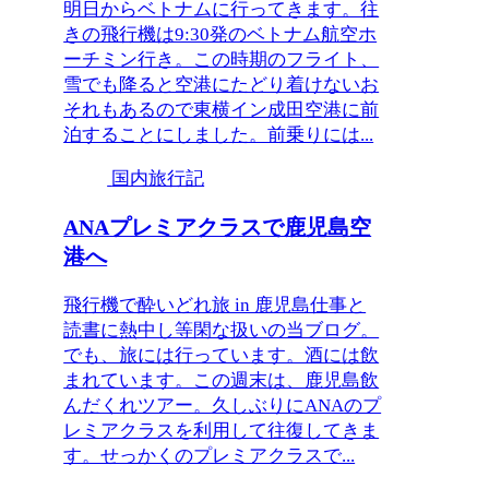
明日からベトナムに行ってきます。往
きの飛行機は9:30発のベトナム航空ホ
ーチミン行き。この時期のフライト、
雪でも降ると空港にたどり着けないお
それもあるので東横イン成田空港に前
泊することにしました。前乗りには...
国内旅行記
ANAプレミアクラスで鹿児島空
港へ
飛行機で酔いどれ旅 in 鹿児島仕事と
読書に熱中し等閑な扱いの当ブログ。
でも、旅には行っています。酒には飲
まれています。この週末は、鹿児島飲
んだくれツアー。久しぶりにANAのプ
レミアクラスを利用して往復してきま
す。せっかくのプレミアクラスで...