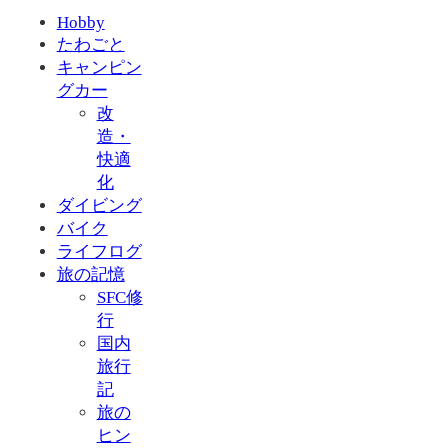
Hobby
たわごと
キャンピン
グカー
改
造・
快適
化
ダイビング
バイク
ライフログ
旅の記憶
SFC修
行
国内
旅行
記
旅の
ヒン