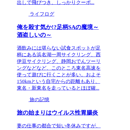
出しで飛びつき、しっかりクーポ...
ライフログ
俺を殺す気か!?足柄SAの魔境～
酒盗しいの～
酒飲みには堪らない試食スポットが足
柄にある浜名湖一周サイクリング、西
伊豆サイクリング、静岡おでんツーリ
ングなどなど、このところ東名高速を
使って遊びに行くことが多い。およそ
150kmという自宅からの距離もあり、
東名・新東名を走っているとほぼ確...
旅の記憶
旅の始まりはウイルス性胃腸炎
妻の仕事の都合で短い冬休みですが、