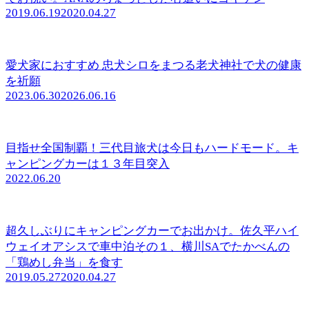
2019.06.19
2020.04.27
愛犬家におすすめ 忠犬シロをまつる老犬神社で犬の健康
を祈願
2023.06.30
2026.06.16
目指せ全国制覇！三代目旅犬は今日もハードモード。キ
ャンピングカーは１３年目突入
2022.06.20
超久しぶりにキャンピングカーでお出かけ。佐久平ハイ
ウェイオアシスで車中泊その１、横川SAでたかべんの
「鶏めし弁当」を食す
2019.05.27
2020.04.27