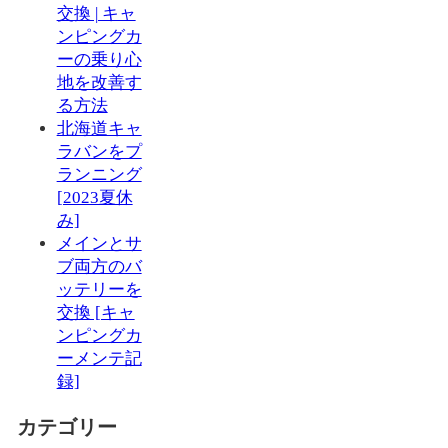
交換 | キャ
ンピングカ
ーの乗り心
地を改善す
る方法
北海道キャ
ラバンをプ
ランニング
[2023夏休
み]
メインとサ
ブ両方のバ
ッテリーを
交換 [キャ
ンピングカ
ーメンテ記
録]
カテゴリー