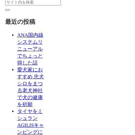
最近の投稿
ANA国内線
システムリ
ニューアル
でちょっと
得した話
愛犬家にお
すすめ 忠犬
シロをまつ
る老犬神社
で犬の健康
を祈願
タイヤをミ
シュラン
AGILISキャ
ンピングに