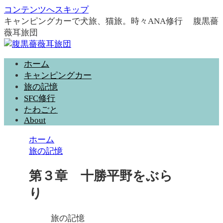
コンテンツへスキップ
キャンピングカーで犬旅、猫旅。時々ANA修行 腹黒薔
薇耳旅団
ホーム
キャンピングカー
旅の記憶
SFC修行
たわごと
About
ホーム
旅の記憶
第３章 十勝平野をぶら
り
旅の記憶