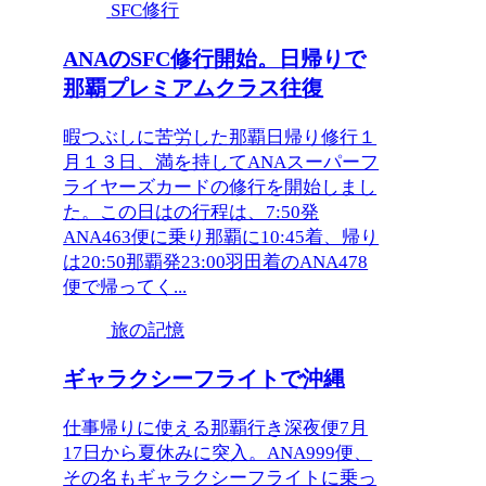
SFC修行
ANAのSFC修行開始。日帰りで
那覇プレミアムクラス往復
暇つぶしに苦労した那覇日帰り修行１
月１３日、満を持してANAスーパーフ
ライヤーズカードの修行を開始しまし
た。この日はの行程は、7:50発
ANA463便に乗り那覇に10:45着、帰り
は20:50那覇発23:00羽田着のANA478
便で帰ってく...
旅の記憶
ギャラクシーフライトで沖縄
仕事帰りに使える那覇行き深夜便7月
17日から夏休みに突入。ANA999便、
その名もギャラクシーフライトに乗っ