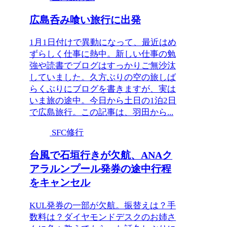
広島呑み喰い旅行に出発
1月1日付けで異動になって、最近はめ
ずらしく仕事に熱中。新しい仕事の勉
強や読書でブログはすっかりご無沙汰
していました。久方ぶりの空の旅しば
らくぶりにブログを書きますが、実は
いま旅の途中。今日から土日の1泊2日
で広島旅行。この記事は、羽田から...
SFC修行
台風で石垣行きが欠航、ANAク
アラルンプール発券の途中行程
をキャンセル
KUL発券の一部が欠航。振替えは？手
数料は？ダイヤモンドデスクのお姉さ