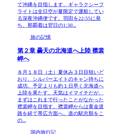
て沖縄を目指します。ギャラクシーフ
ライトは全日空が夏限定で運航してい
る深夜沖縄便です。羽田を22:55に発
ち、那覇着は翌日の1:30...
旅の記憶
第２章 曇天の北海道へ上陸 襟裳
岬へ
８月１８日（土）夏休み３日目狙いど
おり、シルバーエイトのキャン待ちに
成功。予定よりも約１日早く北海道へ
上陸を果たす。天気はイマイチだが、
まずはこれまで行ったことがなかった
襟裳岬を目指す。襟裳岬からは黄金道
路を経て帯広方面へ。道の駅忠類をこ
の...
国内旅行記