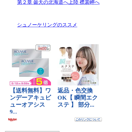
第２章 曇天の北海道へ上陸 襟裳岬へ
シュノーケリングのススメ