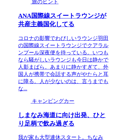
旅のヒント
ANA国際線スイートラウンジが
共産主義国化してる
コロナの影響でわびしいラウンジ羽田
の国際線スイートラウンジでクアラル
ンプール深夜便を待っている。いつも
なら騒がしいラウンジも今日は静かで
人影まばら。あまりに静かすぎて、外
国人が携帯で会話する声がやたらと耳
に障る。人が少ないのは、言うまでも
な...
キャンピングカー
しまなみ海道に向け出発、ひと
り足柄で飲み過ぎる
我が家も大型連休スタート。ちなみ