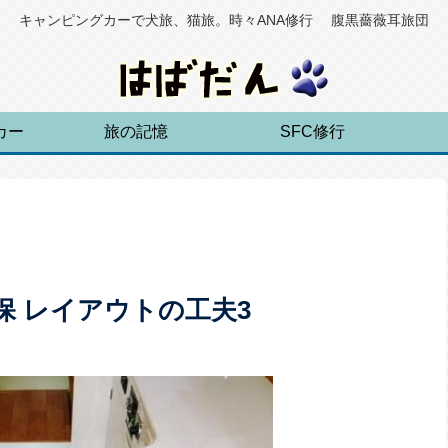
キャンピングカーで犬旅、猫旅。時々ANA修行 腹黒薔薇耳旅団
カー
旅の記憶
SFC修行
保 レイアウトの工夫3