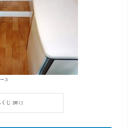
ース
もくじ