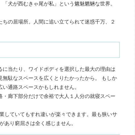
」「犬が西むきゃ尾が私」という魑魅魍魎な世界。
たちの居場所。人間に追い立てられて迷惑千万、２
るに当たり、ワイドボディを選択した最大の理由は
見無駄なスペースを広くとりたかったから。 もしか
広い通路スペースかもしれません。
路・廊下部分だけで余裕で大人１人分の就寝スペー
作業していてもすれ違いが楽々できます。最も狭いサ
隔があり窮屈さは全く感じません。