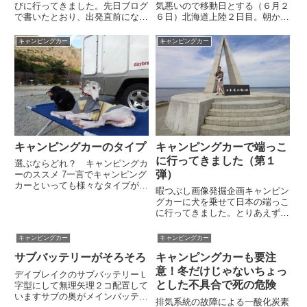
びに行ってきました。先日ブログ
気悪いので移動日とする（６月２
で書いたとおり、出発直前になっ
６日）北海道上陸２日目。朝から
てカーナビの電源が入らないこと
天気が悪く、やる気が起きない。
を発見。修理は間に合わないので
観光するにもイマイチの空模様な
キャンピングカー
キャンピングカー
そのまま出発した訳ですが、キャ
ので、移動日に充てることにし
ラバンの途中でカーナビ以外にも
た。函館から一路、北竜町の道の
不具合があることが判明しまし
駅サンフラワー北竜を目指す。観
た...
光...
キャンピングカーのタイプ
キャンピングカーで端っこ
に行ってきました（第１
選ぶならどれ？ キャンピングカ
弾）
ーのススメ 7一言でキャンピング
カーといっても様々なタイプがあ
暇つぶし画像発掘企画キャンピン
ります。最近は軽自動車の規格内
グカーに犬を乗せて日本の端っこ
に収めた軽キャンパーが人気のよ
に行ってきました。とりあえず第
うですし、ナッツRVのボーダー
１弾。日本本土最北端日本の最北
シリーズのように高価なバスコン
端は御存じ宗谷岬。もっと北に位
キャンピングカー
キャンピングカー
も売れているようです。そうい...
置する弁天島が目の前に見えます
サブバッテリーがそろそろ
キャンピングカーも要注
し、さらに北には択捉島もありま
すが、普通に行ける最北端はこ
意！冬だけじゃないちょっ
デイブレイクのサブバッテリーＬ
こ...
とした不具合で死の危険
字型にして無理矢理２コ配置して
いますサブの奥がメインバッテリ
排気系統の故障による一酸化炭素