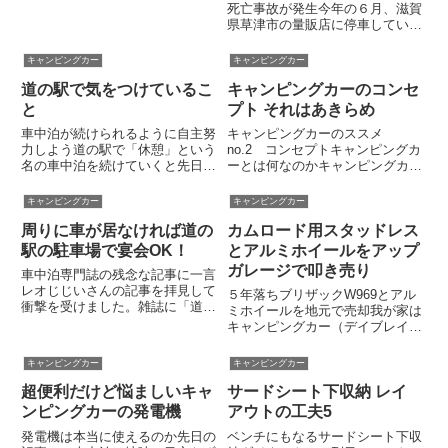
ーで整備性はあまりよくありませ
死亡事故が発生今年の６月、滋賀
ん朝起きて気がついたら、冷蔵庫
県草津市の量販店に停車していた
が止まっていました。この間の年
軽自動車から若い男女の遺体が発
末年始キャラバンであった出来事
見されるという事件がありまし
キャンピングカー
キャンピングカー
です。原因はサブバッテリー電
た。事件に巻き込まれたのか、そ
圧...
道の駅で気をつけているこ
キャンピングカーのコンセ
れとも自殺なのか。事件性はない
ようにみられるけれど、もし自殺
と
プト それはあきらめ
だ...
車中泊が続けられるように自主努
キャンピングカーのススメ
力しよう道の駅で「休憩」という
no.2 コンセプトキャンピングカ
名の車中泊を続けていくと先日書
ーとは何なのかキャンピングカー
きました。もちろん、ルールやマ
が何かなんて説明するまでもなく
ナーを守って周りの方に迷惑をか
ご存じだとは思います。私がひと
キャンピングカー
キャンピングカー
けないよう努めるのが大前提で
こと言いたいのは、キャンピング
周りに車が居なければ道の
カムロード用スタッドレス
す。そこで、すでに語られ尽くさ
カーは異形なるキメラ、マジンガ
れたことではありますが、車中泊
ーＺのあしゅら男爵（古い）み
駅の駐車場で宴会OK！
とアルミホイールをアップ
時...
た...
ガレージで叩き売り
車中泊専門誌の残念な記事に一言
レオじじいさんの記事を拝見して
５年落ちブリザックW969とアル
衝撃を受けました。雑誌に「道の
ミホイールを地元で売却我が家は
駅の駐車場に空きがあったのでテ
キャンピングカー（デイブレイク
ーブルを出して宴会できてラッキ
号）と普段の足である下駄車の２
ー」みたいなことが記載されてい
台のクルマを所有しています。冬
キャンピングカー
キャンピングカー
たそうです。また、優先スペース
になると２台のうちキャンピング
に堂々と車を停め、恥ずかしげ
超便利だけど悩ましいキャ
サードシート下収納 レイ
カーだけスタッドレスタイヤに交
も...
換。スキー出かけたり地元で大...
ンピングカーの発電機
アウトの工夫5
発電機は本当に使えるのか先日の
ベンチにもなるサードシート下収