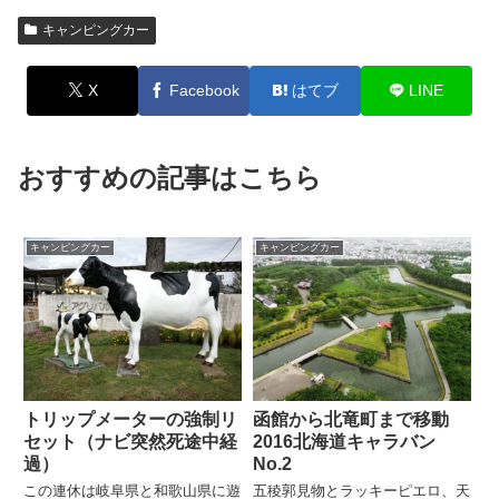
キャンピングカー
X
Facebook
はてブ
LINE
おすすめの記事はこちら
キャンピングカー
キャンピングカー
トリップメーターの強制リ
函館から北竜町まで移動
セット（ナビ突然死途中経
2016北海道キャラバン
過）
No.2
この連休は岐阜県と和歌山県に遊
五稜郭見物とラッキーピエロ、天