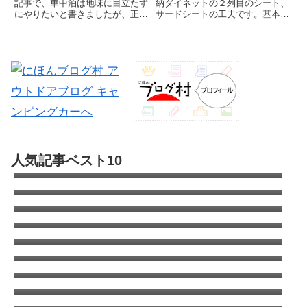
記事で、車中泊は地味に目立たず
納ダイネットの２列目のシート、
にやりたいと書きましたが、正直
サードシートの工夫です。基本は
言うと自分自身どこまで実践でき
収納スペースですが、機動犬舎デ
ているのか怪しいところがありま
イブレイク号では何を収納するの
す。特に悩ましいのが発電機の使
かや、出し入れし易さなどを検
い方。発電機不要論あれば間違い
討、工夫しました。何を置く？悩
なく便利な快適装備が発電機で
ましい位置キャンピングカー標準
す...
的...
自動車部品の全てが分かる便利なサイト
人気記事ベスト10
Partsfan！カムロードもあるよ
キャンピングカーのオールペン全容｜キャブ
コン全塗の費用は?
カムロードのタイヤはこれで決まり！デイブ
レイクのタイヤ交換
エアコン室外機がタイヤを劣化させる！オゾ
ンクラッキング
キャンピングカーの清水タンクを清掃（塩素
について考える）
コロナのウインドエアコンをキャンピングカ
ーに取り付け
ANA国内線システムリニューアルでちょっと
得した話
ANAワイドゴールドVISA/MASTERはSFCに
切り替えても年会費追加徴収はなし
タイヤをミシュランAGILISキャンピングに交
換 | キャンピングカーの乗り心地を改善する
日本もここまで来たか車中泊は危険がいっぱ