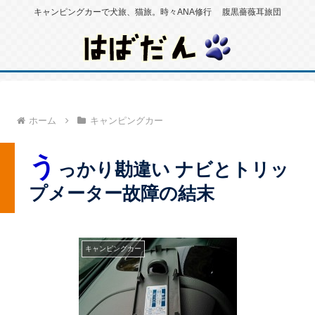
キャンピングカーで犬旅、猫旅。時々ANA修行 腹黒薔薇耳旅団
ホーム
キャンピングカー
う
っかり勘違い ナビとトリッ
プメーター故障の結末
キャンピングカー