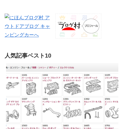
機能がついていますが、壊れたま
でも、金曜日に突然、関東地方が
ま放置してました。水が流れなく
梅雨明け。思うに紫陽花の魅力
なった際に分解しテスターを当て
は、露に濡れて艶やかな大きな葉
てみて原因はポンプだと特定。
っぱと、曇り空を照らすパステル
た...
カ...
人気記事ベスト10