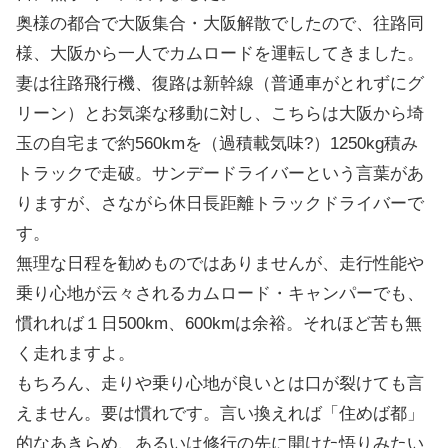
奥様の都合で大阪集合・大阪解散でしたので、往路同
様、大阪から一人でカムロードを運転してきました。
妻は往路飛行機、復路は新幹線（普通車がとれずにグ
リーン）とお気楽な移動に対し、こちらは大阪から埼
玉の自宅まで約560kmを（過積載気味?）1250kg積み
トラックで走破。サンデードライバーという言葉があ
りますが、さながら休日長距離トラックドライバーで
す。
無理な日程を勧めものではありませんが、走行性能や
乗り心地が云々されるカムロード・キャンパーでも、
慣れれば１日500km、600kmは余裕。それほど苦も無
く走れますよ。
もちろん、走りや乗り心地が良いとは口が裂けても言
えません。要は慣れです。言い換えれば「住めば都」
的なあきらめ、あるいは修行の先に開けた悟りみたい