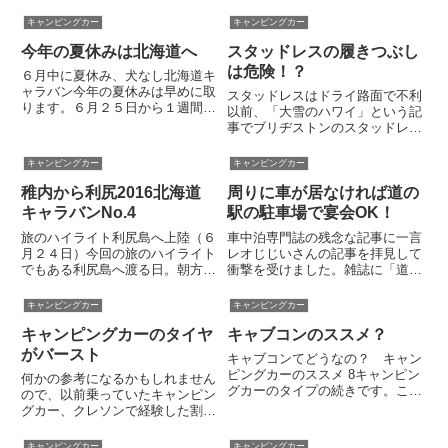
キャンピングカー
キャンピングカー
今年の夏休みは北海道へ
スタッドレスの履きつぶし
は危険！？
６月中に夏休み、犬なし北海道キ
ャラバン今年の夏休みは早めに取
スタッドレスはドライ路面で不利
ります。６月２５日から１週間、
以前、「大雪のハワイ」という記
北海道へ行ってきます。この日程
事でブリヂストンのスタッドレス
になったのは仕事の都合。忙しく
タイヤW969の雪道走行インプレ
てワンポイントでしかまとまった
ッションを書きました。このスタ
キャンピングカー
キャンピングカー
休暇がとれそうもありません。急
ッドレスタイヤ、なかなか使える
遽休みが決ったので海外の手配
稚内から利尻2016北海道
周りに車が居なければ道の
というのが当方の感想。スタッド
も...
レス特有の不安定感（グニャグ...
キャラバンNo.4
駅の駐車場で宴会OK！
旅のハイライト利尻島へ上陸（６
車中泊専門誌の残念な記事に一言
月２４日）今回の旅のハイライト
レオじじいさんの記事を拝見して
でもある利尻島へ渡る日。朝方は
衝撃を受けました。雑誌に「道の
曇ったりしたけど、その後は陽射
駅の駐車場に空きがあったのでテ
しが眩しい夏らしい日になった。
ーブルを出して宴会できてラッキ
キャンピングカー
キャンピングカー
手塩から絶景の稚内手塩線を走り
ー」みたいなことが記載されてい
キャンピングカーのタイヤ
キャブコンのススメ？
稚内。ハートランドフェリーで鴛
たそうです。また、優先スペース
泊港へ上陸。島を一周して沓型
に堂々と車を停め、恥ずかしげ
がバースト
キャブコンてどうなの？ キャン
で...
も...
ピングカーのススメ 8キャンピン
何かの参考になるかもしれません
グカーのタイプの続きです。ここ
ので、以前乗っていたキャンピン
では、日本におけるキャンピング
グカー、クレソンで経験した割と
カーの代名詞といっても過言では
大きなアクシデント３つをご紹介
ないキャブコンについて、私の個
します。1 タイヤのバースト（ト
キャンピングカー
キャンピングカー