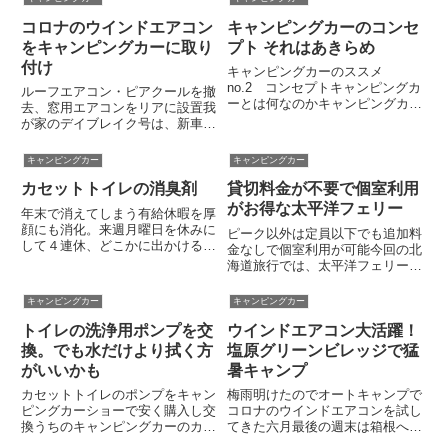
人的な感想をつらつらと書いてみ
レッドはがれ）2 ハブボルト折れ
ます。私自身は２台続けてキャ...
コロナのウインドエアコン
キャンピングカーのコンセ
による走行不能3 砂浜でスタック
いずれも人身に及ぶような...
をキャンピングカーに取り
プト それはあきらめ
付け
キャンピングカーのススメ
no.2 コンセプトキャンピングカ
ルーフエアコン・ピアクールを撤
ーとは何なのかキャンピングカー
去、窓用エアコンをリアに設置我
が何かなんて説明するまでもなく
が家のデイブレイク号は、新車の
ご存じだとは思います。私がひと
時から「ピアクール」というルー
こと言いたいのは、キャンピング
フエアコンを搭載しています。マ
キャンピングカー
キャンピングカー
カーは異形なるキメラ、マジンガ
ックレーの「完全自立型」キャン
ーＺのあしゅら男爵（古い）み
カセットトイレの消臭剤
貸切料金が不要で個室利用
ピングカーには、通常はコールマ
た...
ンのルーフエアコンを使うので
がお得な太平洋フェリー
年末で消えてしまう有給休暇を厚
す...
顔にも消化。来週月曜日を休みに
ピーク以外は定員以下でも追加料
して４連休、どこかに出かけるつ
金なしで個室利用が可能今回の北
もりです。いつものパターンであ
海道旅行では、太平洋フェリー
れば本日、金曜日の夜に出発する
「いしかり」の１等和洋室を利用
のですが天気がイマイチでやる気
しました。なぜ、この部屋を選ん
キャンピングカー
キャンピングカー
が起きません。今日の出発はやめ
だかというと、特等室と部屋の広
にして明日以降、どこに行くか
トイレの洗浄用ポンプを交
ウインドエアコン大活躍！
さが同じなのに特等より安いか
も...
ら。１人分の料金で２人用個室が
換。でも水だけより拭く方
塩原グリーンビレッジで猛
利用...
がいいかも
暑キャンプ
カセットトイレのポンプをキャン
梅雨明けたのでオートキャンプで
ピングカーショーで安く購入し交
コロナのウインドエアコンを試し
換うちのキャンピングカーのカセ
てきた六月最後の週末は箱根へあ
ットトイレには使用後に水を流す
じさい見物に行くつもりでした。