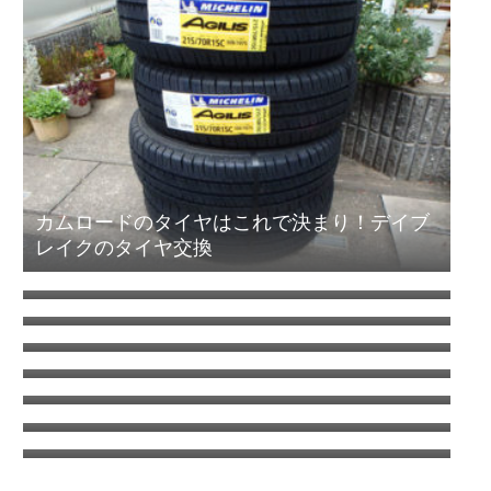
カムロードのタイヤはこれで決まり！デイブ
レイクのタイヤ交換
エアコン室外機がタイヤを劣化させる！オゾ
ンクラッキング
キャンピングカーの清水タンクを清掃（塩素
について考える）
コロナのウインドエアコンをキャンピングカ
ーに取り付け
ANAワイドゴールドVISA/MASTERはSFCに
切り替えても年会費追加徴収はなし
ANA国内線システムリニューアルでちょっと
得した話
タイヤをミシュランAGILISキャンピングに交
換 | キャンピングカーの乗り心地を改善する
日本もここまで来たか車中泊は危険がいっぱ
方法
い？