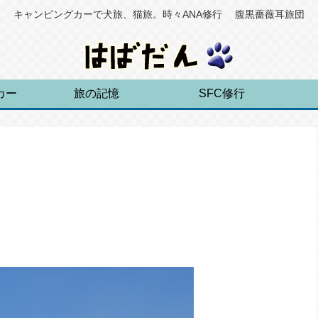
キャンピングカーで犬旅、猫旅。時々ANA修行 腹黒薔薇耳旅団
カー
旅の記憶
SFC修行