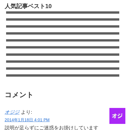
自動車部品の全てが分かる便利なサイト
人気記事ベスト10
Partsfan！カムロードもあるよ
キャンピングカーのオールペン全容｜キャブ
コン全塗の費用は?
カムロードのタイヤはこれで決まり！デイブ
レイクのタイヤ交換
エアコン室外機がタイヤを劣化させる！オゾ
ンクラッキング
コロナのウインドエアコンをキャンピングカ
ーに取り付け
キャンピングカーの清水タンクを清掃（塩素
について考える）
ANAワイドゴールドVISA/MASTERはSFCに
切り替えても年会費追加徴収はなし
ANA国内線システムリニューアルでちょっと
得した話
タイヤをミシュランAGILISキャンピングに交
換 | キャンピングカーの乗り心地を改善する
太平洋フェリーで酒飲みが安く美味しく過ご
方法
す方法
コメント
オジジ
より:
2014年1月18日 4:01 PM
説明が足らずにご迷惑をお掛けしています