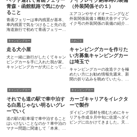
ペット連れで青函フェリー
デイブレイク納車時の装備
２つのポンプが沈んでいます。
れたことではありますが、車中泊
青森・函館航路で気にかか
（外装関係その１）
ポ...
時...
ること
エアコンやサイドオーニングなど
外装関係装備１機動犬舎デイブレ
青函フェリーは車内残置が基本、
イク号の外装関係の装備の紹介で
車内残置で気をつけること先の北
す。ルーフエアコン ピアクール
海道旅行で初めて青函フェリー
御存じのとおり、エアコンとそれ
（青森→函館）を利用しました。
を動かす発電機を装備した完全自
詳しい乗船記はすでに記事にして
キャンピングカー
たわごと
立型がマックレーの売り。マック
いますのでこちらを参考にしてく
レー標準はコールマンのポーラ
走る犬小屋
キャンピングカーを作りた
ださい。今日はペットと一緒に旅
ー...
する際のフェリーの使い勝手につ
い方募集キャンピングカー
犬と一緒に旅行がしたくてキャン
い...
は埼玉で
ピングカーを手に入れた我が家。
キャンピングカーが犬にとっても
キャンピングカーの改造テクを極
「居心地のいい」場所になるよう
めたい方にお勧め情報先週末、新
なるべく配慮してあげたい。移動
聞の折り込みを眺めていたら、あ
時は安全でストレスがないよう
る広告に目がいきました。なんと
に。停泊時は自宅にいるかのごと
業務内容が「キャンピングカーの
キャンピングカー
キャンピングカー
く寛げるように。そんな思いを実
製作」「車が好き・モノづくりが
現...
それでも道の駅で車中泊す
カーゴキャリアをイレクタ
好きな方大歓迎」となり町にある
セキソ―ボディの求人案内でし
る白黒じゃない明るいグレ
ーで製作
た...
ーでいく
ダイビング器材を積むためにキャ
リアを作成９月中旬に佐渡へダイ
道の駅の駐車場で車中泊すること
ビングに出かけてきました。天候
はいけないことなのか？車中泊の
には恵まれませんでしたが、海の
マナー問題に関連して「本来、道
中はとても華やかで楽しいダイビ
の駅は車中泊できない場所であ
ングでした。佐渡に渡ったのは９