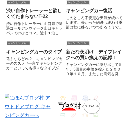
る」といった声が聞こえてきます
キャンピングカー
キャンピングカー
年ぶりですが、キャンピングカー
ので、私なりの考えを雑文にまと
でダイビングに行くこと自体が
渋い自作トレーラーと欲し
キャンピングカー復活
めてみます。結論から述べると、
久...
私の考えは単純で次のとおりで
くてたまらないT-22
このところ不安定な天気が続いて
す。...
います。長かった酷暑も終わり季
渋い自作トレーラーに山口県で遭
節は秋に移ろいつつあるようです
遇ゴールデンウィーク山口キャラ
ね。なにもやる気が起きない熱波
バンでのひとコマ。途中１泊した
から解放されて、当方も急に旅ご
「道の駅阿武町」でとても印象的
ころが疼いてきました。先週くら
なクルマが我がデイブレイク号の
キャンピングカー
キャンピングカー
いから始まった旅割・先特の航空
すぐ後ろで車中泊していました。
券を仕込んだり年末年始の計画
キャンピングカーのタイプ
新たな夜明け デイブレイ
それが、下の画像。手作り感満載
を...
のトレーラーです。普通車の駐
クへの買い換えの記録 1
選ぶならどれ？ キャンピングカ
車...
ーのススメ 7一言でキャンピング
キャンピングカーに乗り出して6
カーといっても様々なタイプがあ
年、3回目の車検を控えた２００
ります。最近は軽自動車の規格内
９年１０月、またまた病気を発症
に収めた軽キャンパーが人気のよ
しました。新しいキャンピングカ
うですし、ナッツRVのボーダー
ー欲しい病です。以下は、クレソ
シリーズのように高価なバスコン
ンからマックレー デイブレイク
も売れているようです。そうい...
に乗り換える顛末を回想した雑文
です。お役に立つような内容は
一...