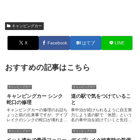
キャンピングカー
X
Facebook
はてブ
LINE
おすすめの記事はこちら
キャンピングカー
キャンピングカー
キャンピングカー シンク
道の駅で気をつけているこ
蛇口の修理
と
キャンピングカーの修理のお話ち
車中泊が続けられるように自主努
ょっと前の出来事ですが、デイブ
力しよう道の駅で「休憩」という
レイクのシンクの蛇口が壊れまし
名の車中泊を続けていくと先日書
た。デイブレイクの給排水システ
きました。もちろん、ルールやマ
ムは水中ポンプ式。70リットル
ナーを守って周りの方に迷惑をか
キャンピングカー
キャンピングカー
のステンレスタンクの中にラジエ
けないよう努めるのが大前提で
ター式温水システム用と蛇口用と
す。そこで、すでに語られ尽くさ