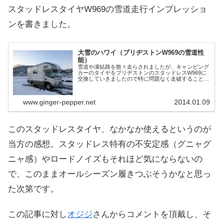
スタッドレスタイヤW969の雪道走行インプレッショ
ンを書きました。
大雪のハワイ（ブリヂストンW969の雪道性
能）
雪道や凍結路を散々走らされましたが、キャンピング
カーのタイヤをブリヂストンのスタッドレスW969に
交換していきましたので特に問題なく走破することが
出来ました。結論から言ってスタッドレスとしての性
能は必要十分。とても優秀だと感じました。
www.ginger-pepper.net
2014.01.09
このスタッドレスタイヤ、なかなか使えるというのが
当方の感想。スタッドレス特有の不安定感（グニャグ
ニャ感）やロードノイズもそれほど気にならないの
で、このままオールシーズン履きつぶそうかなと思っ
た次第です。
この記事に対し
オジジ
さんからコメントを頂戴し、そ