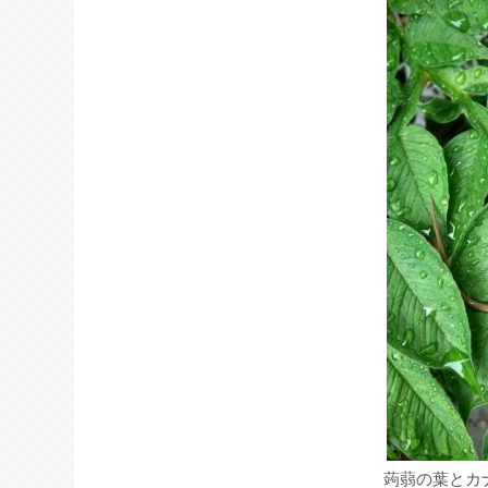
蒟蒻の葉とカ