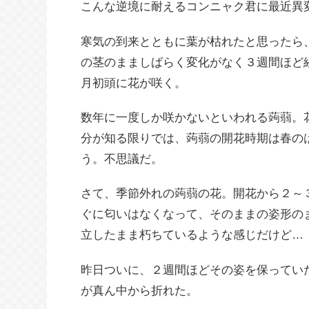
こんな逆境に耐えるコンニャク君に最近異
寒気の到来とともに葉が枯れたと思ったら
の茎のまましばらく変化がなく３週間ほど
月初頭に花が咲く。
数年に一度しか咲かないといわれる蒟蒻。
分が知る限りでは、蒟蒻の開花時期は春の
う。不思議だ。
さて、季節外れの蒟蒻の花。開花から２～
ぐに匂いはなくなって、そのままの姿形の
立したまま朽ちているような感じだけど…
昨日ついに、２週間ほどその姿を保ってい
が真ん中から折れた。