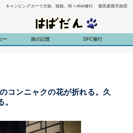
キャンピングカーで犬旅、猫旅。時々ANA修行 腹黒薔薇耳旅団
カー
旅の記憶
SFC修行
れのコンニャクの花が折れる。久
る。