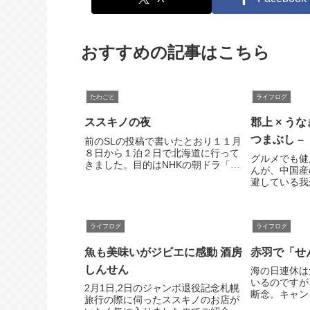
おすすめの記事はこちら
たわごと
ライフログ
ススキノの夜
郡上 × うなぎ ×
つまぶし –
前のSLの投稿で書いたとおり１１月
８日から１泊２日で北海道に行って
グルメでも健
きました。目的はNHKの朝ドラ「マ
んが、中国産
ッサン」で話題沸騰、ニッカ余市蒸
避している我
留所の見学。行きつけのオーセンテ
ではありませ
ィックなバーのマスターに誘われて
ざかっていま
日本バーテンダー協会埼玉県本部主
年は鰻を食し
催のツアーに...
ライフログ
ライフログ
をついたばか
考えたら今年も
魚も美味いがジビエに感動 酒房
赤羽で「せ
しんせん
海の日連休は
いるのですが
2月1日,2日のジャンボ退役記念札幌
断念。キャン
旅行の際に伺ったススキノのお店が
うにもジメジ