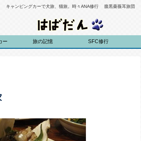
キャンピングカーで犬旅、猫旅。時々ANA修行 腹黒薔薇耳旅団
カー
旅の記憶
SFC修行
ら家