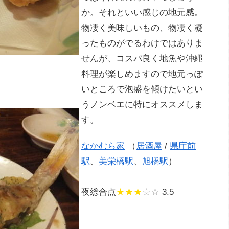
か。それといい感じの地元感。
物凄く美味しいもの、物凄く凝
ったものがでるわけではありま
せんが、コスパ良く地魚や沖縄
料理が楽しめますので地元っぽ
いところで泡盛を傾けたいとい
うノンベエに特にオススメしま
す。
なかむら家
（
居酒屋
/
県庁前
駅
、
美栄橋駅
、
旭橋駅
）
夜総合点
★★★
☆☆
3.5