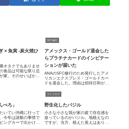
SFC修行
 魚寅 -炭火焼ひ
アメックス・ゴールド退会した
らプラチナカードのインビテー
ションが届いた
康オタクでもありませ
の食品は可能な限り忌
ANAのSFC修行のため発行したアメ
が家。そのせいばかり
リカンエクスプレス・ゴールドカー
んが、好物の鰻から遠
ドを退会した。理由は招待日和が期
す。ついさっきも「今
待していた割に使えなかったこと
てないなぁ」とため息
と、プライオリティパスの利用が年
ライフログ
り。あれ、でも、よく
2回に限られること。退会したら、
鰻...
すぐにプラチナカードのインビテー
んべろ」
野生化したバジル
ションが届いた。
たいてい沖縄に行って
小さな小さな我が家の庭で存在感を
、今年は諸般の事情で
放っているのがバジル。地植えなの
ピングカーで出かけよ
ですが、当方、植えた覚えはありま
メした梅雨空でやる気
せん。たぶん、昨年鉢で栽培してい