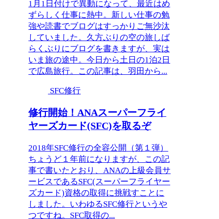
1月1日付けで異動になって、最近はめ
ずらしく仕事に熱中。新しい仕事の勉
強や読書でブログはすっかりご無沙汰
していました。久方ぶりの空の旅しば
らくぶりにブログを書きますが、実は
いま旅の途中。今日から土日の1泊2日
で広島旅行。この記事は、羽田から...
SFC修行
修行開始！ANAスーパーフライ
ヤーズカード(SFC)を取るぞ
2018年SFC修行の全容公開（第１弾）
ちょうど１年前になりますが、この記
事で書いたとおり、ANAの上級会員サ
ービスであるSFC(スーパーフライヤー
ズカード)資格の取得に挑戦すことに
しました。いわゆるSFC修行というや
つですね。SFC取得の...