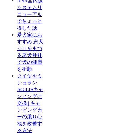
ANA国内線
システムリ
ニューアル
でちょっと
得した話
愛犬家にお
すすめ 忠犬
シロをまつ
る老犬神社
で犬の健康
を祈願
タイヤをミ
シュラン
AGILISキャ
ンピングに
交換 | キャ
ンピングカ
ーの乗り心
地を改善す
る方法