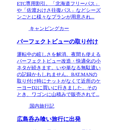
ETC専用割引。「北海道フリーパス」
や「佐渡おけさ往復パス」などシーズ
ンごとに様々なプランが用意され...
キャンピングカー
パーフェクトビューの取り付け
運転中の眩しさを解消、夜間も使える
パーフェクトビュー改造・快適化の小
ネタが続きます。いや単なる無駄遣い
の記録かもしれません。BAT.MANの
取り付け時にナットがなくて近所のケ
ーヨーD2に買いに行きました。その
とき、ワゴンに山積みで販売されて...
国内旅行記
広島呑み喰い旅行に出発