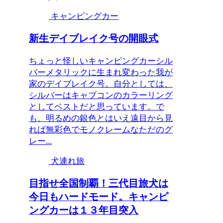
キャンピングカー
新生デイブレイク号の開眼式
ちょっと怪しいキャンピングカーシル
バーメタリックに生まれ変わった我が
家のデイブレイク号。自分としては、
シルバーはキャブコンのカラーリング
としてベストだと思っています。で
も、明るめの銀色とはいえ遠目から見
れば無彩色でモノクレームなただのグ
レー...
犬連れ旅
目指せ全国制覇！三代目旅犬は
今日もハードモード。キャンピ
ングカーは１３年目突入