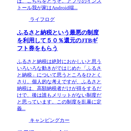
は、こちらをどうぞ。アプリのインス
トール我が家はAndroid端...
ライフログ
ふるさと納税という最悪の制度
を利用して５０％還元のJTBギ
フト券をもらう
ふるさと納税は絶対におかしいと思う
いろいろな動きがではじめた「ふるさ
と納税」について思うところをひとく
さり。個人的な考えですが、ふるさと
納税は、高額納税者だけが得をするだ
けで、後は誰もメリットがない制度だ
と思っています。この制度を乱暴に定
義...
キャンピングカー