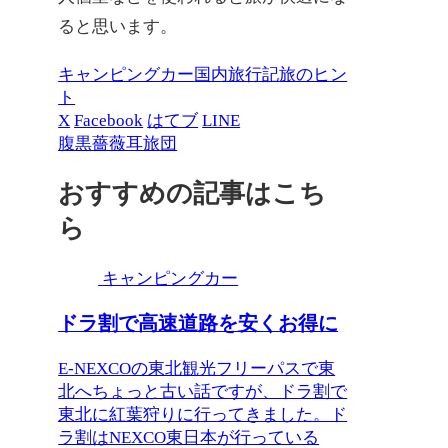
ると思います。
キャンピングカー
国内旅行記
旅のヒン
ト
X
Facebook
はてブ
LINE
腹黒薔薇耳旅団
おすすめの記事はこち
ら
キャンピングカー
ドラ割で高速道路を安くお得に
E-NEXCOの東北観光フリーパスで東
北へちょっと古い話ですが、ドラ割で
東北に紅葉狩りに行ってきました。ド
ラ割はNEXCO東日本が行っている