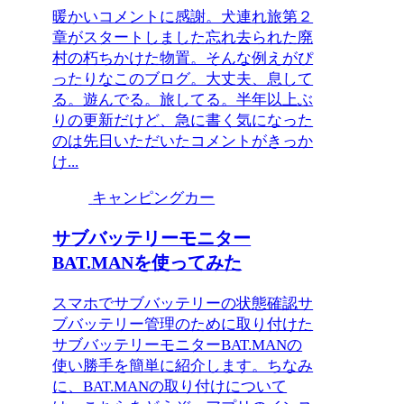
暖かいコメントに感謝。犬連れ旅第２
章がスタートしました忘れ去られた廃
村の朽ちかけた物置。そんな例えがぴ
ったりなこのブログ。大丈夫、息して
る。遊んでる。旅してる。半年以上ぶ
りの更新だけど、急に書く気になった
のは先日いただいたコメントがきっか
け...
キャンピングカー
サブバッテリーモニター
BAT.MANを使ってみた
スマホでサブバッテリーの状態確認サ
ブバッテリー管理のために取り付けた
サブバッテリーモニターBAT.MANの
使い勝手を簡単に紹介します。ちなみ
に、BAT.MANの取り付けについて