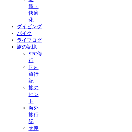
造・
快適
化
ダイビング
バイク
ライフログ
旅の記憶
SFC修
行
国内
旅行
記
旅の
ヒン
ト
海外
旅行
記
犬連