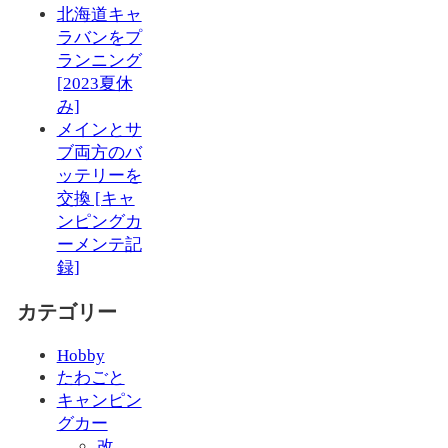
北海道キャ
ラバンをプ
ランニング
[2023夏休
み]
メインとサ
ブ両方のバ
ッテリーを
交換 [キャ
ンピングカ
ーメンテ記
録]
カテゴリー
Hobby
たわごと
キャンピン
グカー
改