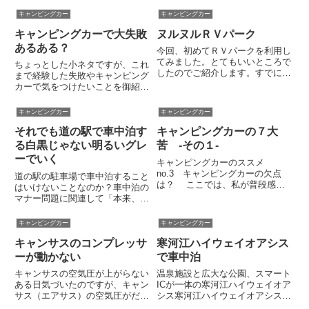
キャンピングカー
キャンピングカー
キャンピングカーで大失敗
ヌルヌルＲＶパーク
あるある？
今回、初めてＲＶパークを利用し
てみました。とてもいいところで
ちょっとした小ネタですが、これ
したのでご紹介します。すでにご
まで経験した失敗やキャンピング
存じだとは思いますが、ＲＶパー
カーで気をつけたいことを御紹介
クとは日本RV協会(JRVA)が推進
します。私のような間抜けはそう
しているキャンピングカーオーナ
はいないと思いますが、うっかり
キャンピングカー
キャンピングカー
ーや車中泊ファンのための「快適
ミスで楽しいキャラバンを台無し
に安心して車中泊が出来る...
それでも道の駅で車中泊す
キャンピングカーの７大
にしないように気をつけましょ
う。１ エントランスドア北風が
る白黒じゃない明るいグレ
苦 -その１-
吹...
ーでいく
キャンピングカーのススメ
no.3 キャンピングカーの欠点
道の駅の駐車場で車中泊すること
は？ ここでは、私が普段感じ
はいけないことなのか？車中泊の
るキャンピングカーの欠点を書き
マナー問題に関連して「本来、道
出してみます。題して七大苦。
の駅は車中泊できない場所であ
デカい、ノロい、ボロい、セマ
る」といった声が聞こえてきます
キャンピングカー
キャンピングカー
い、タカい、アツい、貧乏クサい
ので、私なりの考えを雑文にまと
の７つです。まずは、1.デカく
キャンサスのコンプレッサ
寒河江ハイウェイオアシス
めてみます。結論から述べると、
て、...
私の考えは単純で次のとおりで
ーが動かない
で車中泊
す。...
キャンサスの空気圧が上がらない
温泉施設と広大な公園、スマート
ある日気づいたのですが、キャン
ICが一体の寒河江ハイウェイオア
サス（エアサス）の空気圧がだん
シス寒河江ハイウェイオアシスの
だん下がってきて回復しません。
ご紹介。山形ショートキャラバン