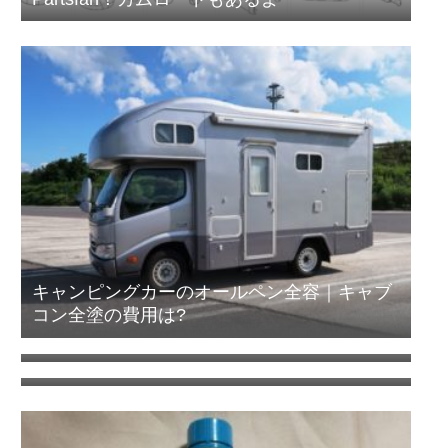
キャンピングカーのオールペン全容｜キャブ
コン全塗の費用は?
カムロードのタイヤはこれで決まり！デイブ
レイクのタイヤ交換
エアコン室外機がタイヤを劣化させる！オゾ
ンクラッキング