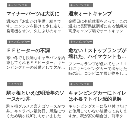
サスペンションのエアは走れば
で使った車中泊ポイントです。寒
キャンピングカー
キャンピングカー
徐々に抜けていくもの。空気圧が
河江ハイウェイオアシスは山形自
マイナーパーツは大切に
週末オートキャンプ
低いのは抜けた分の補充がなされ
動車道の寒河江SAと最上川ふる
ない、つまりコンプレッサーが動
さと総合公園が一体となった施...
週末の「お出かけ準備」続きで
金曜日に有給休暇をとって、この
い...
す。エンジンを掛けて少し走り、
週末は長野県飯綱町にある飯綱東
発電機をオン。久しぶりのキャラ
高原キャンプ場でオートキャンプ
バンに向け機能チェック。駆動系
を楽しんでいます。ただ喰って寝
も発電機も快調、問題なさそうで
ているだけですが。金曜日は到着
キャンピングカー
キャンピングカー
す。ルーフエアコンもチェック。
が遅くなったので料理は手抜き。
ＦＦヒーターの不調
危ない！ストップランプが
久しぶりに動かしてみます。する
途中のスーパーで半額だったサザ
とここでちょっとしたトラブル。
エの壺焼き、同じく割引きにな
壊れた、ハイマウントも…
寒い冬でも快適なキャラバンを約
リ...
っ...
束してくれるＦＦヒーター。キャ
ブレーキランプが点いてない！１
ンピングカーの装備として欠かす
月にキャンピングカーで出かけた
ことの出来ない最重要装備の一つ
時の話。コンビニで買い物をした
ですが、実は我が家のＦＦヒータ
際に同乗していた妻から「ブレー
ーの調子がイマイチでした。年末
キランプが片方しか点いてない」
ライフログ
キャンピングカー
年始のキャラバンに向け久しぶり
と指摘がありました。妻にフット
にスイッチをオンすると、ファ
駒ヶ根といえば明治亭のソ
キャンピングカーにトイレ
ブレーキを踏んでもらったところ
ン...
確かに左ストップランプが点灯
ースかつ丼
は不要？トイレ派的見解
し...
駒ヶ根グルメと言えばソースかつ
キャンピングカーに取り付けたけ
丼。キャラバン最終日、帰路につ
ど使用していない装備ってありま
くため駒ヶ根ICに向かいました
すか。我が家の場合は、前車クレ
が、その途中でソースかつ丼の名
ソンに付いていた大容量インバー
店「明治亭」を発見。思わずハン
ターと現デイブレイクに搭載した
ドルを切ってしまいました。平日
ＢＳアンテナでしょうか。トイレ