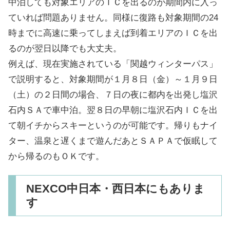
中泊しても対象エリアのＩＣを出るのが期間内に入っ
ていれば問題ありません。同様に復路も対象期間の24
時までに高速に乗ってしまえば到着エリアのＩＣを出
るのが翌日以降でも大丈夫。
例えば、現在実施されている「関越ウィンターパス」
で説明すると、対象期間が１月８日（金）～１月９日
（土）の２日間の場合、７日の夜に都内を出発し塩沢
石内ＳＡで車中泊。翌８日の早朝に塩沢石内ＩＣを出
て朝イチからスキーというのが可能です。帰りもナイ
ター、温泉と遅くまで遊んだあとＳＡＰＡで仮眠して
から帰るのもＯＫです。
NEXCO中日本・西日本にもありま
す