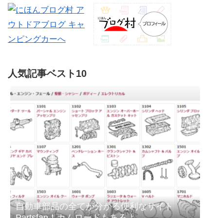
の13時過ぎでしたが店内は満
は不人気キャンピングカーに不必
席。地元民らしき人も多い人気店
要な装備について、日本RV協
の...
会...
人気記事ベスト10
自動車部品の全てが分かる便利なサイト
Partsfan！カムロードもあるよ