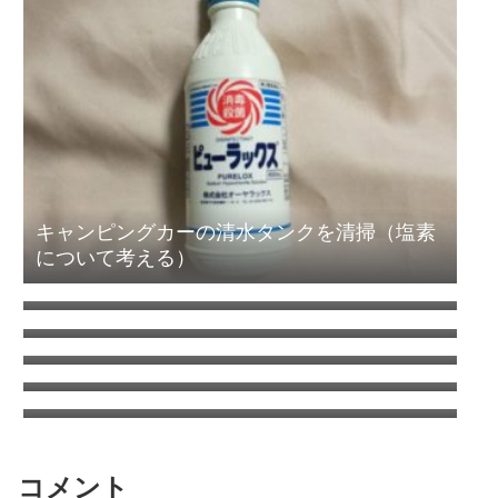
キャンピングカーの清水タンクを清掃（塩素
について考える）
コロナのウインドエアコンをキャンピングカ
ーに取り付け
ANAワイドゴールドVISA/MASTERはSFCに
切り替えても年会費追加徴収はなし
ANA国内線システムリニューアルでちょっと
得した話
タイヤをミシュランAGILISキャンピングに交
換 | キャンピングカーの乗り心地を改善する
日本もここまで来たか車中泊は危険がいっぱ
方法
い？
コメント