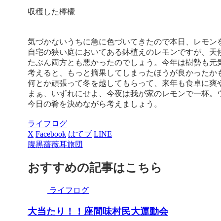
収穫した檸檬
気づかないうちに急に色づいてきたので本日、レモン
自宅の狭い庭においてある鉢植えのレモンですが、天
たぶん両方とも悪かったのでしょう。今年は樹勢も元
考えると、もっと摘果してしまったほうが良かったか
何とか頑張って冬を越してもらって、来年も食卓に爽
まぁ、いずれにせよ、今夜は我が家のレモンで一杯。
今日の肴を決めながら考えましょう。
ライフログ
X
Facebook
はてブ
LINE
腹黒薔薇耳旅団
おすすめの記事はこちら
ライフログ
大当たり！！座間味村民大運動会