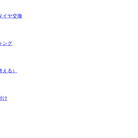
タイヤ交換
キング
考える）
付け