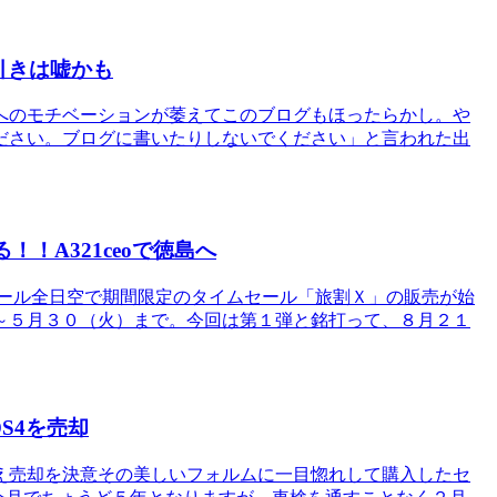
引きは嘘かも
へのモチベーションが萎えてこのブログもほったらかし。や
ださい。ブログに書いたりしないでください」と言われた出
！A321ceoで徳島へ
ムセール全日空で期間限定のタイムセール「旅割Ｘ」の販売が始
～５月３０（火）まで。今回は第１弾と銘打って、８月２１
S4を売却
え売却を決意その美しいフォルムに一目惚れして購入したセ