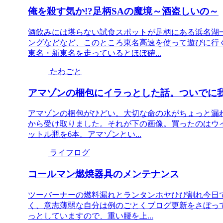
俺を殺す気か!?足柄SAの魔境～酒盗しいの～
酒飲みには堪らない試食スポットが足柄にある浜名湖
ングなどなど、このところ東名高速を使って遊びに行く
東名・新東名を走っているとほぼ確...
たわごと
アマゾンの梱包にイラっとした話。ついでに
アマゾンの梱包がひどい。大切な命の水がちょっと漏れ
から受け取りました。それが下の画像。買ったのはウイ
ットル瓶を6本。アマゾンとい...
ライフログ
コールマン燃焼器具のメンテナンス
ツーバーナーの燃料漏れとランタンホヤひび割れ今日で
く、意志薄弱な自分は例のごとくブログ更新をさぼっ
っとしていますので、重い腰を上...