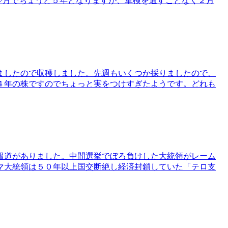
れ今月でちょうど５年となりますが、車検を通すことなく２月
ましたので収穫しました。先週もいくつか採りましたので、
４年の株ですのでちょっと実をつけすぎたようです。どれも
報道がありました。中間選挙でぼろ負けした大統領がレーム
マ大統領は５０年以上国交断絶し経済封鎖していた「テロ支