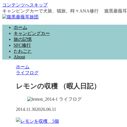
コンテンツへスキップ
キャンピングカーで犬旅、猫旅。時々ANA修行 腹黒薔薇
ホーム
キャンピングカー
旅の記憶
SFC修行
たわごと
About
ホーム
ライフログ
レモンの収穫 （暇人日記）
ライフログ
2014.11.30
2026.06.11