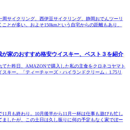
一周サイクリング、西伊豆サイクリング、静岡おでんツーリ
ことが多い。およそ150kmという自宅からの距離もあり、
我が家のおすすめ格安ウイスキー、ベスト３を紹介
てた昨日、AMAZONで購入した私の主食をクロネコヤマト
スキー。「ティーチャーズ・ハイランドクリーム」1.75リ
11月も終わり。10月後半から11月一杯は仕事も遊びも忙し
てましたが、この土日は久し振りに何の予定もなく家でぼー