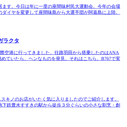
居ます。今日は年に一度の座間味村民大運動会。今年の会場
のダイヤを変更して座間味島から大選手団が阿嘉島に上陸。
ガラクタ
国際空港に行ってきました。往路羽田から搭乗したのはANA
誌を眺めていたら、ヘンなものを発見。それはこちら。B767で実
たススキノのお店がいたく気に入りましたのでご紹介します。
地下鉄豊水すすきの駅から徒歩３分ぐらいの小さな割烹・創