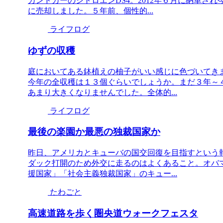
カンドカーのシトロエンDS4。2012年６月に納車さ
に売却しました。５年前、個性的...
ライフログ
ゆずの収穫
庭においてある鉢植えの柚子がいい感じに色づいてき
今年の全収穫は１３個ぐらいでしょうか。まだ３年～
あまり大きくなりませんでした。全体的...
ライフログ
最後の楽園か最悪の独裁国家か
昨日、アメリカとキューバの国交回復を目指すという
ダック打開のため外交に走るのはよくあること。オバ
援国家」「社会主義独裁国家」のキュー...
たわごと
高速道路を歩く圏央道ウォークフェスタ