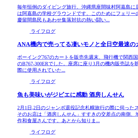
毎年恒例のダイビング旅行。沖縄県座間味村阿嘉島に
は阿嘉島の学校グラウンドです。このためにフェリー
慶留間島民もあわせ集落対抗の熱い闘い...
ライフログ
ANA機内で売ってる凄いモノと全日空最速の
ボーイング767のカートを販売先週末、飛行機で関西
のB767-300ERでした。座席に座り3月の機内販売
際に使用されていた...
ライフログ
魚も美味いがジビエに感動 酒房しんせん
2月1日,2日のジャンボ退役記念札幌旅行の際に伺っ
そのお店は「酒房しんせん」すすきの交差点の南側、
作和食屋さんです。あとから知りま...
ライフログ