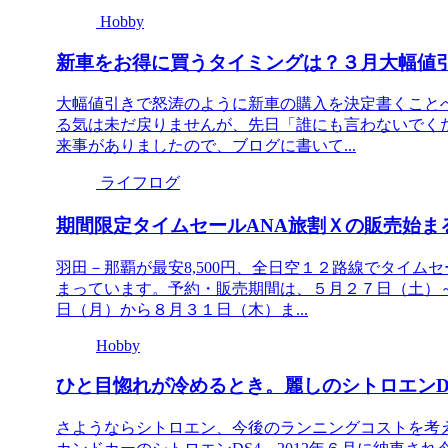
Hobby
新車をお得に買うタイミングは？３月大幅値
大幅値引きで怒涛のように新車の購入を決定書くこと
る気は未だ戻りませんが、先日「誰にも言わないでく
来事がありましたので、ブログに書いて...
ライフログ
期間限定タイムセールANA旅割Ｘの販売始まる！
羽田－那覇が最安8,500円、全日空１２路線でタイ
まっています。予約・販売期間は、５月２７日（土）
日（月）から８月３１日（木）ま...
Hobby
ひと目惚れが冷めるとき。麗しのシトロエンD
さようならシトロエン、今後のランニングコストを考