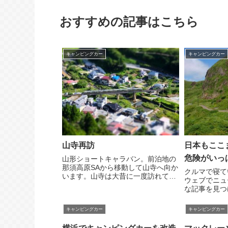
おすすめの記事はこちら
キャンピングカー
キャンピングカー
山寺再訪
日本もここ
危険がいっ
山形ショートキャラバン。前泊地の
那須高原SAから移動して山寺へ向か
クルマで寝て
います。山寺は大昔に一度訪れてい
ウェブでニュ
ますが、その時は冬。雪のなか凍っ
な記事を見つ
た山道をえらく苦労して登った記憶
いた男性が襲
しかありません。最も上にある奥の
方午前５時前
キャンピングカー
キャンピングカー
院にたどり着いたものの雪除けの板
の堺筋の路上
に囲まれて何も...
いた男性が刃