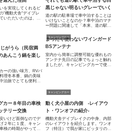
を選んだ理由
それでも道の駅で車中泊する白
と...
黒じゃない明るいグレーでいく
いを実現してくれるビ
の"機動犬舎"デイブレ
道の駅の駐車場で車中泊することは
ていただいたのは、ご
いけないことなのか？車中泊のマナ
ルダー（株）マックレ
ー問題に関連して「本来、道の駅は
らく前に気づいたので
車中泊できない場所である」といっ
レーのサイトを覗いた
た声が聞こえてきますので、私なり
キャンピングカー
両を紹介するページが
まったく使わないワインガード
の考えを雑文にまとめてみます。結
...
論から述べると、私の考えは単純で
BSアンテナ
あじがうら（民宿満
次のとおりです。...
室内から簡単に調整可能な優れもの
のあんこう鍋を楽し
アンテナ先日の記事でちょっと触れ
ましたが、キャンピングカーで使っ
ていない装備ナンバー１をご紹介し
カーの強い味方、RVパ
ます。それは、ワインガードＢＳア
料理冬本番、鍋の美味
ンテナです。これはアメリカのワイ
中泊旅でとても便利な
ンガードが出している車載用パラボ
も美味しい鍋が食せると
ラアンテナ。ワイ...
かけてきました。あん
キャンピングカー
な料理民宿が併設する
年の冬に当時の部下か
グカー８年目の車検
動く犬小屋の内側 -レイアウ
.
ッテリー交換
ト・ワンオフの紹介-
安いけど面倒なのでデ
機動犬舎デイブレイクの中身、内部
げ２年に１度、キャン
のレイアウトを紹介します。ワンオ
車検の時期がやってき
フ（特注）で我が家にピッタリの犬