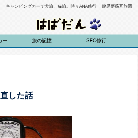
キャンピングカーで犬旅、猫旅。時々ANA修行 腹黒薔薇耳旅団
カー
旅の記憶
SFC修行
を直した話