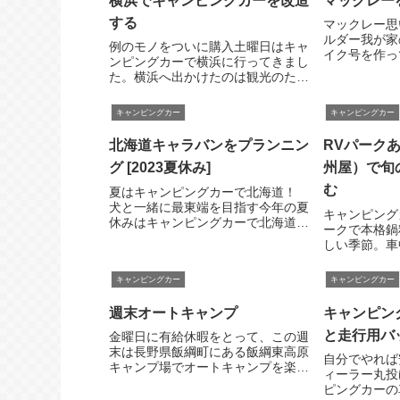
横浜でキャンピングカーを改造
マックレー
軽いケガをした
する
マックレー思
ルダー我が家
例のモノをついに購入土曜日はキャ
イク号を作っ
ンピングカーで横浜に行ってきまし
存知京都のビ
た。横浜へ出かけたのは観光のため
ーです。しば
ではありません。今回の目的はキャ
すが、マック
ンピングカーの改造です。実は、こ
キャンピングカー
キャンピングカー
らワンオフ車
れまで高額ゆえに手を出さずにいた
できていて我が
物を取り付けることにしました。旅
北海道キャラバンをプランニン
RVパーク
に行けないフラス...
グ [2023夏休み]
州屋）で旬
む
夏はキャンピングカーで北海道！
犬と一緒に最東端を目指す今年の夏
キャンピング
休みはキャンピングカーで北海道に
ークで本格鍋
行く。もちろん、犬と猫を連れて。
しい季節。車
普段のキャンピングカー旅だと行き
RVパークで
たい場所をいくつか決めて、あとは
聞いて早速出
キャンピングカー
キャンピングカー
行き当たりばったりということが多
こう鍋が有名
い。でも、夏の北...
RVパーク昨
週末オートキャンプ
キャンピン
ら、「茨城の..
と走行用バ
金曜日に有給休暇をとって、この週
末は長野県飯綱町にある飯綱東高原
自分でやれば
キャンプ場でオートキャンプを楽し
ィーラー丸投
んでいます。ただ喰って寝ているだ
ピングカーの
けですが。金曜日は到着が遅くなっ