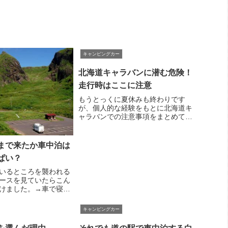
キャンピングカー
北海道キャラバンに潜む危険！
走行時はここに注意
もうとっくに夏休みも終わりです
が、個人的な経験をもとに北海道キ
ャラバンでの注意事項をまとめてみ
ましたので何かの参考にしてくださ
い。危険その１ マウストラップキ
ャンピングカーもネズミ捕りの餌食
まで来たか車中泊は
に普段はブォーンとけたたましい音
ぱい？
を立てながら車の流...
いるところを襲われる
ースを見ていたらこん
けました。→車で寝て
われけが１７日の明け
、大阪市中央区南船場
キャンピングカー
に軽自動車を駐車して
物を持った男に襲われ