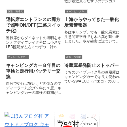
散歩最近買ったサブのデジカメ、
のはやんちゃ猫だけ。犬どもは寝
オリンパスSTYLUS TG-850
てばかりで前のような活気はあり
Toughが意外と使えて面白い。
改造・快適化
キャンピングカー
ません。少し寂しいまったりした
GWにオランダ・ベルギーで撮影
時間が流れていきます。しか
運転席エントランスの両方
上海からやってきた一酸化
した画像をアップしてみます。ウ
し、...
ルトラワイド...
で照明ON/OFF(三路スイッ
炭素警報器
チ化)
冬はキャンプ、でも一酸化炭素に
注意関東平野でも木の葉が舞い出
運転席からダイネットの照明をオ
しました。冬が確実に近づいてき
ンオフデイブレイク号には小さな
ています。寒くなってくると観光
LED照明が左右３つずつ、計６か
地も外遊びのフィールドも人出が
所設置されています。このLED、
減ってきます。でも、ＦＦヒータ
メインには使えませんが補助的な
キャンピングカー
改造・快適化
ーなどを備えたキャンピングカー
照明としては十分。真夜中でもこ
なら寒さもへっちゃら。むしろ
キャンピングカー８年目の
冷蔵庫暴発防止ストッパー
のLEDを点ければ車内全体の様子
こ...
が分かりますし、トイレに...
車検と走行用バッテリー交
うちのデイブレイク号の冷蔵庫は
換
キャンピングカーでは良く使われ
ているWAECO（バエコ）の60リ
自分でやれば安いけど面倒なので
ットルです。腹黒薔薇耳旅団サイ
ディーラー丸投げ２年に１度、キ
トでも書いていますが、車内から
ャンピングカーの車検の時期がや
も車外からも取り出しやすいよう
ってきました。わがデイブレイク
にエントランスを入ってすぐ右側
号は2010年５月に新車登録しま
に設置しました。狙いどおり...
したので今回の車検が４回目。乗
り出して早くも８年が過ぎたこと
になります。幸いうちのデイブ...