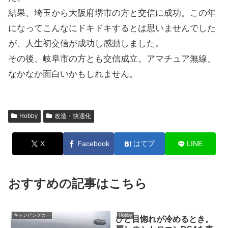
結果、埼玉から大阪府堺市の方と交信に成功。この年
になってこんなにドキドキするとは思いませんでした
が、人生初交信が成功し感動しました。
その後、岐阜市の方とも交信成立。アマチュア無線、
なかなか面白いかもしれません。
Hobby
改造・快適化
X
Facebook
はてブ
LINE
おすすめの記事はこちら
キャンピングカー
Hobby
ひと目惚れが冷めるとき。