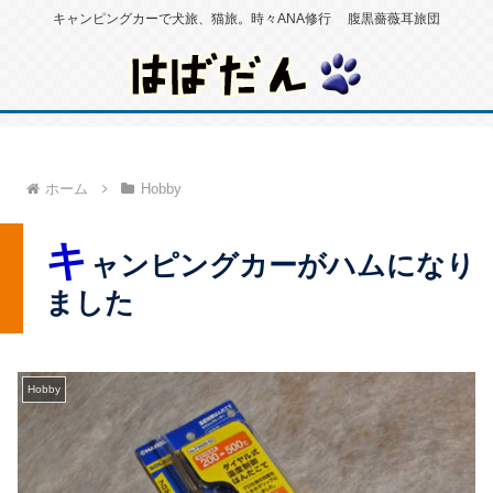
キャンピングカーで犬旅、猫旅。時々ANA修行 腹黒薔薇耳旅団
ホーム
Hobby
キ
ャンピングカーがハムになり
ました
Hobby