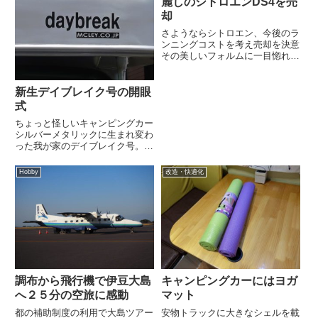
麗しのシトロエンDS4を売
却
さようならシトロエン、今後のラ
ンニングコストを考え売却を決意
その美しいフォルムに一目惚れし
て購入したセカンドカーのシトロ
エンDS4。2012年６月に納車さ
れ今月でちょうど５年となります
新生デイブレイク号の開眼
が、車検を通すことなく２月に売
式
却しました。５年前、個性的...
ちょっと怪しいキャンピングカー
シルバーメタリックに生まれ変わ
った我が家のデイブレイク号。自
分としては、シルバーはキャブコ
ンのカラーリングとしてベストだ
Hobby
改造・快適化
と思っています。でも、明るめの
銀色とはいえ遠目から見れば無彩
色でモノクレームなただのグレ
ー...
調布から飛行機で伊豆大島
キャンピングカーにはヨガ
へ２５分の空旅に感動
マット
都の補助制度の利用で大島ツアー
安物トラックに大きなシェルを載