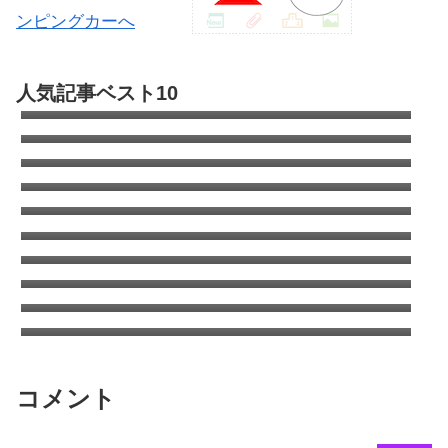
自動車部品の全てが分かる便利なサイト
人気記事ベスト10
Partsfan！カムロードもあるよ
キャンピングカーのオールペン全容｜キャブ
コン全塗の費用は?
カムロードのタイヤはこれで決まり！デイブ
レイクのタイヤ交換
エアコン室外機がタイヤを劣化させる！オゾ
ンクラッキング
キャンピングカーの清水タンクを清掃（塩素
について考える）
コロナのウインドエアコンをキャンピングカ
ーに取り付け
ANAワイドゴールドVISA/MASTERはSFCに
切り替えても年会費追加徴収はなし
ANA国内線システムリニューアルでちょっと
得した話
タイヤをミシュランAGILISキャンピングに交
換 | キャンピングカーの乗り心地を改善する
太平洋フェリーで酒飲みが安く美味しく過ご
方法
す方法
コメント