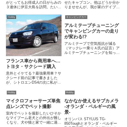
がとってもお得成人の日がらみの
せたキャブコン。他はどうか分か
３連休に伊豆大島を訪問。たいし
りませせんが、我が家のデイブレ
て期待していませんでしたが、に
イクはお世辞にも乗り心地がいい
でも来たかのような三原山の絶景
とは言えません。走行中ダイネッ
Hobby
キャンピングカー
に新鮮な海の幸などなど、伊豆大
トにいることはほとんどありませ
アルミテープチューニング
島はとても良いところでした。
んが、運転席以上にダイネットは
「近くにこんな素晴らし場所があ
揺れるようです。実際、ちょっ
でキャンピングカーの走り
っ...
と...
が変わる!?
アルミテープで空気抵抗が減る
（マックレー乗りＡ氏の証言）ア
ルミテープチューニングを知って
るか？そうそう、クルマにアルミ
フランス車から商用車へ…
テープを貼りつけるだけで空気抵
トヨタ・サクシード購入
抗が減り、高速安定性が向上する
っていうアレだよ。中にはオカル
意外とイケてる？最強乗用車？サ
トだなんていう奴もいるが、天下
クシード前の記事で書きました
の...
が、シトロエンDS4の次に私が選
んだのは、トヨタのサクシードで
す。同型車のプロボックスと並ん
Hobby
Hobby
で、日本中を走っているビジネス
マイクロフォーサーズ単焦
なかなか使えるサブカメラ
カー。会社の社用車として乗られ
ている方も多いのではないでし
点レンズでペット撮影
-オランダ・ベルギーの風
ょ...
景-
室内でペットを撮影したいひそか
なマイブーム老犬との外出が難し
オリンパス STYLUS TG-
くなり、犬や猫と家で一緒に過ご
850Toughとオランダ・ベルギー
す時間が長くなりました。元気な