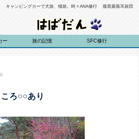
キャンピングカーで犬旅、猫旅。時々ANA修行 腹黒薔薇耳旅団
カー
旅の記憶
SFC修行
化
ころ○○あり