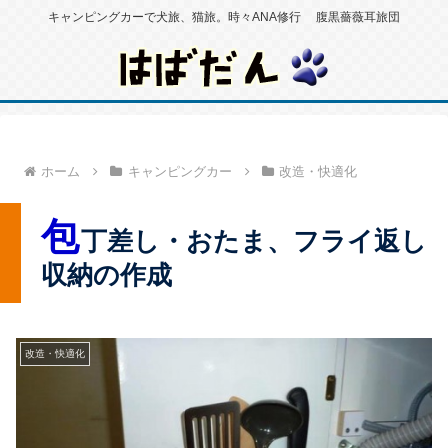
キャンピングカーで犬旅、猫旅。時々ANA修行 腹黒薔薇耳旅団
ホーム
キャンピングカー
改造・快適化
包
丁差し・おたま、フライ返し
収納の作成
改造・快適化