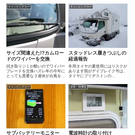
キャンピングカー
キャンピングカー
サイズ間違えた!?カムロー
スタッドレス履きつぶしの
ドのワイパーを交換
経過報告
拭き取りジミが酷いのでワイパー
冬用タイヤの夏使用にはリスクが
ブレードを交換ハズレ年の今年に
あります我がデイブレイク号は、
とっても貴重な３連休が台風を一
タイヤにブリヂストンの
緒に連れ来ました。キャンピング
BLIZZZAKW969を装着していま
カーで立山に行き登山するつもり
す。サイズは215/65R15。2013年
キャンピングカー
改造・快適化
でしたが、キャンセル。新塗色デ
11月にヨコハマの
イブレイク号のキャラバンデビュ
TY285(215/65R15)から履き替え
ーは先送りです。残念ながら中
ました。ご存知の...
止...
サブバッテリーモニター
電波時計の取り付け