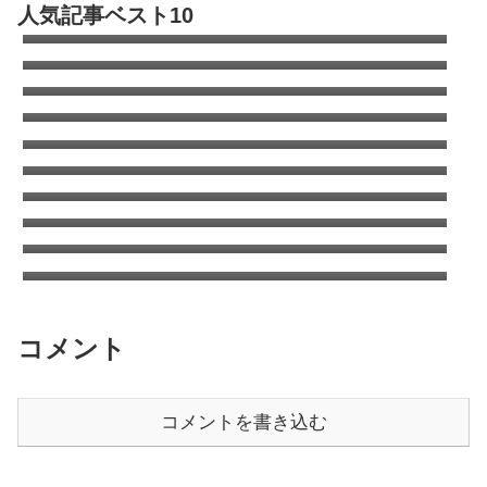
人気記事ベスト10
Partsfan！カムロードもあるよ
キャンピングカーのオールペン全容｜キャブ
コン全塗の費用は?
カムロードのタイヤはこれで決まり！デイブ
レイクのタイヤ交換
エアコン室外機がタイヤを劣化させる！オゾ
ンクラッキング
キャンピングカーの清水タンクを清掃（塩素
について考える）
コロナのウインドエアコンをキャンピングカ
ーに取り付け
ANAワイドゴールドVISA/MASTERはSFCに
切り替えても年会費追加徴収はなし
ANA国内線システムリニューアルでちょっと
得した話
タイヤをミシュランAGILISキャンピングに交
換 | キャンピングカーの乗り心地を改善する
太平洋フェリーで酒飲みが安く美味しく過ご
方法
す方法
コメント
コメントを書き込む