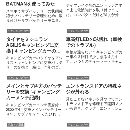
BAT.MANを使ってみた
デイブレイク号のエントランスす
ぐ上に電波時計を取り付けまし
スマホでサブバッテリーの状態確
た。コンパクトだけど温度が分か
認サブバッテリー管理のために取
るものという基準でセイコーの時
り付けたサブバッテリーモニター
計を選択。電池交換を考慮してカ
BAT.MANの使い勝手を簡単に紹
ーパーツ固定用のベルクロ（マジ
介します。ちなみに、BAT.MAN
キャンピングカー
キャンピングカー
ックテープ）両面テープで固定し
の取り付けについては、こちらを
ています。デイブレイクの壁紙は
タイヤをミシュラン
車高灯LEDの球切れ（車検
どうぞ。アプリのインストール我
若...
が家はAndroid端...
AGILISキャンピングに交
でのトラブル）
換 | キャンピングカーの乗
車検が通らない？キャンピングカ
り心地を改善する方法
ー車検３回目で少し焦る４月中
キャンピングカーのタイヤをアジ
旬、いつものディーラーへキャン
リス・キャンピングに交換バッテ
ピングカーの車検をお願いしたと
リーの交換と一緒に、昨年のゴー
きの話です。クルマをあずけて数
ルデンウィークの前にタイヤも入
日後に整備担当者から電話があり
れ換えた。選んだタイヤは、
キャンピングカー
キャンピングカー
ました。その内容は「フロント左
MICHELIN AGILIS CAMPING
側の車高灯がいくつか点灯せず車
メインとサブ両方のバッテ
エントランスドアの特殊ネ
215/70R15CP。これまで履いて
検...
いたタイ...
リーを交換 [キャンピング
ジが外れる
カーメンテ記録]
見たことないネジを見つけてエン
トランスドアを修理ドア開閉ノブ
キャンピングカーメンテ備忘録：
から異音、グラグラエントランス
2022年4月交換メインバッテリー
ドアのノブ（レバー）がガチャガ
４年、サブ７年？？ くたびれた
チャいっている。キャンピングカ
バッテリー１年前の話だけど昨年
ーに出入りしていてふと気づきま
春の車検に合わせてキャンピング
改造・快適化
キャンピングカー
した。内側のノブの金具部分をチ
カーのバッテリーを交換した。冬