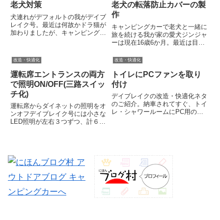
ェックすると、金具を固定して
老犬対策
老犬の転落防止カバーの製
の段階で、FFヒーターが一晩持
い...
たない、ヒーターつけなくて...
作
犬連れがデフォルトの我がデイブ
レイク号。最近は何故かドラ猫が
キャンピングカーで老犬と一緒に
加わりましたが、キャンピングカ
旅を続ける我が家の愛犬ジンジャ
ーでのお出かけにはいつも必ず2
ーは現在16歳6か月。最近は目・
頭の犬と一緒です。犬と暮らすよ
耳・鼻の感覚器官の衰えが顕著な
うになったのがきっかけで我が家
立派な老犬です。でも、まだ食欲
改造・快適化
改造・快適化
のキャンピングカーライフは始ま
は十分すぎるほどあり、ヨタヨタ
りましたが、悲しいことに相棒
運転席エントランスの両方
トイレにPCファンを取り
してはいますが自由に歩き回るな
達...
ど元気。キャンピングカーで出...
で照明ON/OFF(三路スイッ
付け
チ化)
デイブレイクの改造・快適化ネタ
のご紹介。納車されてすぐ、トイ
運転席からダイネットの照明をオ
レ・シャワールームにPC用のフ
ンオフデイブレイク号には小さな
ァンを取り付けました。我が家の
LED照明が左右３つずつ、計６か
デイブレイクは採光と換気に配慮
所設置されています。このLED、
してトイレ・シャワールームにフ
メインには使えませんが補助的な
ァンタスティックファンと同じ開
照明としては十分。真夜中でもこ
口幅のファン無しルーフベント
のLEDを点ければ車内全体の様子
を...
が分かりますし、トイレに...
自動車部品の全てが分かる便利なサイト