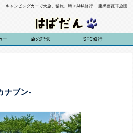
キャンピングカーで犬旅、猫旅。時々ANA修行 腹黒薔薇耳旅団
カー
旅の記憶
SFC修行
カナブン-