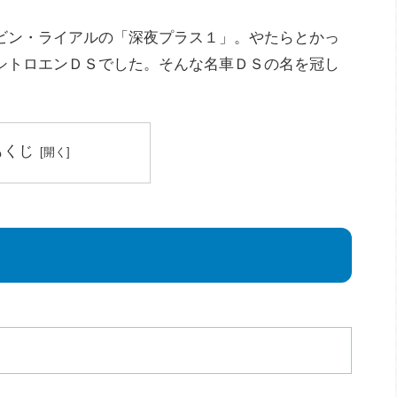
ビン・ライアルの「深夜プラス１」。やたらとかっ
シトロエンＤＳでした。そんな名車ＤＳの名を冠し
。
もくじ