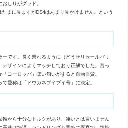
におしりがグッド。
はたまに見ますがDS4はあまり見かけません。という
ラーです。長く乗れるように（どうせリセールバリ
、デザインによくマッチしており正解でした。言っ
か「ヨーロッパ」ぽい匂いがすると自画自賛。
って愛称は「ドウガネブイブイ号」に決定。
は低回転から十分なトルクがあり、凄いとは言いません
に高速は快適。ハンドリングも意外に素直で、気持