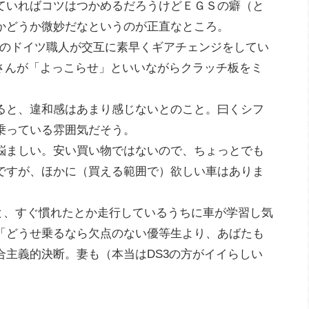
ていればコツはつかめるだろうけどＥＧＳの癖（と
かどうか微妙だなというのが正直なところ。
２人のドイツ職人が交互に素早くギアチェンジをしてい
ばさんが「よっこらせ」といいながらクラッチ板をミ
ると、違和感はあまり感じないとのこと。曰くシフ
乗っている雰囲気だそう。
悩ましい。安い買い物ではないので、ちょっとでも
ですが、ほかに（買える範囲で）欲しい車はありま
と、すぐ慣れたとか走行しているうちに車が学習し気
「どうせ乗るなら欠点のない優等生より、あばたも
合主義的決断。妻も（本当はDS3の方がイイらしい
。