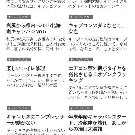
間でしまなみサイクリングを満喫
ドシート機動犬舎デイブレイク号
５月の連休には、キャンピングカ
のダイネットのセカンドシート
ーに自転車を載せて「しまなみ海
は、左右ぶち抜きのとっても長い
道」をサイクリングしてきまし
ロングシートです。これは移動中
キャンピングカー
キャンピングカー
た。キャンピングカーの機動力を
の犬の居場所を考えてのこと。意
利尻から稚内へ2016北海
キャブコンのダメなとこ、
活用することで、不摂生の中年オ
外に悩ましい犬の居場所前車クレ
ヤジでも無事、しまなみ海道を走
ソンでは走行時にはセカンドシー
道キャラバンNo.5
欠点
破...
ト...
利尻の絶景を楽しみ稚内で炉端焼
キャブコンの走行性能は？キャブ
き利尻島観光２日目。この日も天
コンのいいところに続いて、今回
気に恵まれ気分爽快。前日回れな
は気になるところ、ちょとダメだ
かった観光ポイントを巡った。午
と思うことを一ユーザーの独断と
後には稚内に戻り、道の駅わっか
偏見でご紹介します。前のページ
キャンピングカー
キャンピングカー
ないで車中泊。稚内の居酒屋で美
で書きましたが、キャブコンの欠
楽しいトイレ修理
エアコン室外機がタイヤを
味しい北の魚を楽しんだ。観光ポ
点だと思うのは、走り・乗りごこ
イント非常に静かというか、人
ちがイマイチ、少し大きくて使
劣化させる！オゾンクラッ
キャンピングカー修理ネタです。
気...
い...
キング
たしか去年だったか、長期キャラ
バンにでかける１週間前の話。出
タイヤはエアコン室外機のそばに
発準備のため、デイブレイク号の
置いちゃダメ!?冬眠から覚めるが
カセットトイレをチェックする
ごとく、どぎついミドリ色をした
と、汚物タンクを仕切る蓋（シャ
カエル号（Ninja650）に乗りたく
ッター？）がスムーズに開きませ
なった私。春分の日は雪混じりの
キャンピングカー
キャンピングカー
ん。途中で引っかかってあかな
曇天を恨めしく睨みつつ、ネット
い。...
キャンサスのコンプレッサ
年末年始キャラバンスター
でバイクの情報を収集。毀誉褒貶
が激しいけど、バイク...
ーが動かない
ト。冷蔵庫が壊れ、あしが
らの湯は大混雑
キャンサスの空気圧が上がらない