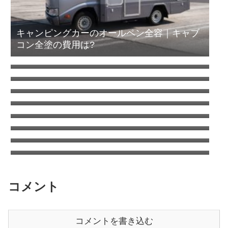
キャンピングカーのオールペン全容｜キャブ
コン全塗の費用は?
カムロードのタイヤはこれで決まり！デイブ
レイクのタイヤ交換
エアコン室外機がタイヤを劣化させる！オゾ
ンクラッキング
キャンピングカーの清水タンクを清掃（塩素
について考える）
コロナのウインドエアコンをキャンピングカ
ーに取り付け
ANAワイドゴールドVISA/MASTERはSFCに
切り替えても年会費追加徴収はなし
ANA国内線システムリニューアルでちょっと
得した話
タイヤをミシュランAGILISキャンピングに交
換 | キャンピングカーの乗り心地を改善する
日本もここまで来たか車中泊は危険がいっぱ
方法
い？
コメント
コメントを書き込む