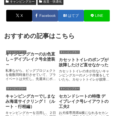
キャンピングカー
改造・快適化
X
Facebook
はてブ
LINE
おすすめの記事はこちら
キャンピングカー
キャンピングカー
キャンピングカーのお色直
し～デイブレイク号全塗装
カセットトイレのポンプが
～
故障したけど直せなかった
私事ながら、ビッグプロジェクト
カセットトイレの水が出ないキャ
を複数同時進行させていて、プラ
ンピングカーのメンテ作業をして
イベートは大忙し。先週末にポル
いたら、カセットトイレが故障し
トガル旅行から帰って来たばかり
ているのに気が付きました。うち
だけど、19日にはキャンピング
のデイブレイクには、フラッシュ
キャンピングカー
キャンピングカー
カーを引き取りに京都・滋賀へ行
（水洗）用のタンクと電動ポンプ
った。6月から始動していたデイ
キャンピングカーでしまな
セカンドシートの特徴 デ
を内蔵したTHETFORDのカセッ
ブレイク号の大規模改造計画が
トトイレを載せています。ハ...
み海道サイクリング！（ル
イブレイク号レイアウトの
や...
ート・行程編）
工夫2
キャンピングカーを活用し、２日
お犬様専用席&横になれるセカン