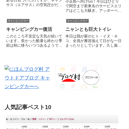
ある日気づいたのですが、キャン
小豆島へ向けGo！今日はひとり
サス（エアサス）の空気圧がだん
で関空まで新東名のサービスエリ
だん下がってきて回復しません。
アはどこも大騒ぎ。アッポーペェ
サスペンションのエアは走れば
ーンと大きな声で歌っているお父
徐々に抜けていくもの。空気圧が
さんがいたりして、世の中みんな
キャンピングカー
キャンピングカー
低いのは抜けた分の補充がなされ
ざわざわ浮かれモード。そんな
ない、つまりコンプレッサーが動
キャンピングカー復活
ニャンとも巨大トイレ
中、我が家も年末年始のキャラバ
い...
ンがスタート。、現在は阪神高速
このところ不安定な天気が続いて
本日は我が家のヒト・イヌ・ネ
の...
います。長かった酷暑も終わり季
コ、全員が雁首揃えて日がな一日
節は秋に移ろいつつあるようです
まったりとしています。久し振り
ね。なにもやる気が起きない熱波
にパソコンに向かってブログを書
から解放されて、当方も急に旅ご
き始めたら、猫が膝の上に乗って
ころが疼いてきました。先週くら
きて「撫でろ、撫でろ」としつこ
いから始まった旅割・先特の航空
い。撫でてあげると、暫くはグル
券を仕込んだり年末年始の計画
グル～グルグル～と喉を大きく鳴
を...
ら...
人気記事ベスト10