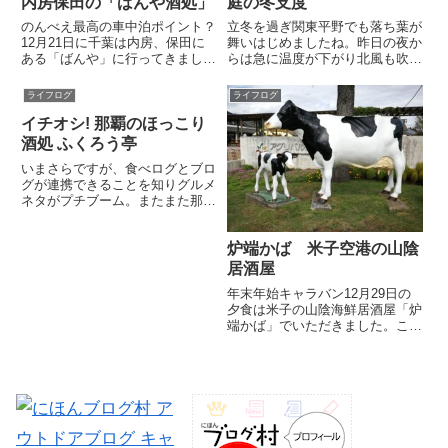
内房保田の「ばんや酒処」
庭の冬支度
見。それはこちら。B767で実際
に使用されていた...
のんべえ最高の車中泊ポイント？
立冬を過ぎ関東平野でも落ち葉が
12月21日に千葉は内房、保田に
舞いはじめましたね。昨日の夜か
ある「ばんや」に行ってきまし
らは急に温度が下がり北風も吹き
た。ばんやは漁港直営の有名な食
荒れて暦のとおりに冬がやってき
事処。東京湾で揚がった新鮮な海
ました。あさって１４日ぐらいに
ライフログ
ライフログ
の幸がいただける人気のあるお店
は寒さも少し落ち着くようです
イチオシ! 那覇のほっこり
です。24時間入浴できる人工炭
が、季節は間違いなく秋から冬へ
酸泉の「ばんやの湯」が併設さ
と移ろいをみせています。先週の
酒処 ふくろう亭
れ...
日...
いまさらですが、食べログとブロ
グが連携できることを知りグルメ
ネタがプチブーム。またまた那覇
のお気に入りの呑み処を一つ紹介
します。そのお店はゆいレール美
炉端かば 米子空港の山陰
栄橋駅のすぐそばにある「酒仙ふ
くろう亭」 居酒屋というよりは
居酒屋
小料理屋といった方がしっくり
年末年始キャラバン12月29日の
く...
夕食は米子の山陰海鮮居酒屋「炉
端かば」でいただきました。この
お店、米子鬼太郎空港のターミナ
ルビルにあります。何故に米子空
港かというと、うちの奥様が３０
日お仕事のため20:45発のANA便
で羽田へ引き返すから。...