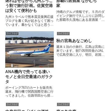
遅ればせながら九州ふっこ
那覇の居酒屋 なかむら
った雑用をこなしました。最近、
カー。会社の社用車として乗られ
平日は仕事で忙しく、休日は遊び
ている方も多いのではないでし
う割で旅行計画。佐賀空港
家
に...
ょ...
は安くて便利かも
沖縄のグルメ情報です。５月のダ
イビング旅行で久しぶりに訪問し
九州トラベルで熊本震災復興応援
た那覇市久茂地にある居酒屋「な
ブログを書く気が起きなくて困っ
かむら家」をご紹介。「なかむら
ています。書かなくてはと思うネ
家」を一言でいうと沖縄らしい雰
タはたくさんありますがどうにも
囲気にあふれた居心地のいい居酒
手につきません。苦し紛れで、旅
ライフログ
ライフログ
屋。もちろん料理も美味い。私に
情報をかるーく書きます。九州が
とってはこのお店が那覇の居酒
秋の宮島あなごめし
安い！ふっこう割で復興支援御存
屋...
じだと思いますが、熊本の震災
週末１泊の小旅行。広島は宮島に
を...
来ています。朝7:05羽田発のJAL
で広島空港に入り、明日、岩国空
港から帰る予定。今日は宮島で紅
葉狩りです。昼食は宮島名物
の"あなごめし"島内の有名店らし
い藤田屋さんでいただきました。
ANA機内で売ってる凄い
食事のメニューはあなごめし...
モノと全日空最速のガラク
タ
ボーイング767のカートを販売先
週末、飛行機で関西国際空港に行
ってきました。往路羽田から搭乗
したのはANAのB767-300ERでし
た。座席に座り3月の機内販売誌
ライフログ
ライフログ
を眺めていたら、ヘンなものを発