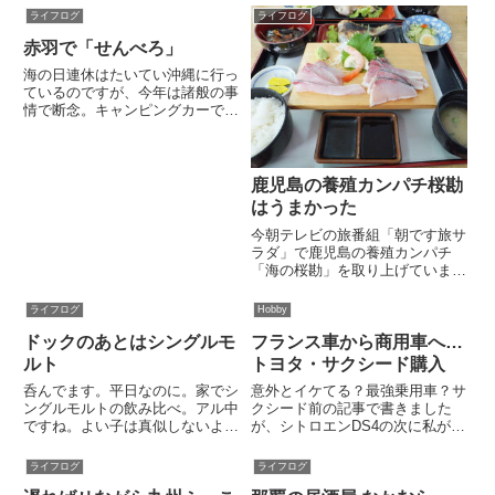
ライフログ
ライフログ
赤羽で「せんべろ」
海の日連休はたいてい沖縄に行っ
ているのですが、今年は諸般の事
情で断念。キャンピングカーで出
かけようにもジメジメした梅雨空
でやる気がでない。３連休だとい
うのに予定がまったく入っていま
せん。何もやることがないのな
鹿児島の養殖カンパチ桜勘
ら、あとは飲んで寝るだけ。とい
はうまかった
う...
今朝テレビの旅番組「朝です旅サ
ラダ」で鹿児島の養殖カンパチ
「海の桜勘」を取り上げていまし
た。海の桜勘（おうかん）は鹿児
島県垂水市の漁協によるブランド
ライフログ
Hobby
で、垂水市はカンパチの生産量が
ドックのあとはシングルモ
フランス車から商用車へ…
日本一だそうです。実は、数年前
キャンピングカーで鹿児島を旅し
ルト
トヨタ・サクシード購入
た...
呑んでます。平日なのに。家でシ
意外とイケてる？最強乗用車？サ
ングルモルトの飲み比べ。アル中
クシード前の記事で書きました
ですね。よい子は真似しないよう
が、シトロエンDS4の次に私が選
に。今日は人間ドックで1日休
んだのは、トヨタのサクシードで
み。人間ドックは割りと早く終わ
す。同型車のプロボックスと並ん
ライフログ
ライフログ
ったのでこれまで手のまわらなか
で、日本中を走っているビジネス