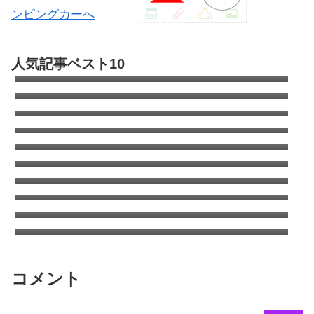
自動車部品の全てが分かる便利なサイト
人気記事ベスト10
Partsfan！カムロードもあるよ
キャンピングカーのオールペン全容｜キャブ
コン全塗の費用は?
カムロードのタイヤはこれで決まり！デイブ
レイクのタイヤ交換
エアコン室外機がタイヤを劣化させる！オゾ
ンクラッキング
キャンピングカーの清水タンクを清掃（塩素
について考える）
コロナのウインドエアコンをキャンピングカ
ーに取り付け
ANA国内線システムリニューアルでちょっと
得した話
ANAワイドゴールドVISA/MASTERはSFCに
切り替えても年会費追加徴収はなし
タイヤをミシュランAGILISキャンピングに交
換 | キャンピングカーの乗り心地を改善する
太平洋フェリーで酒飲みが安く美味しく過ご
方法
す方法
コメント