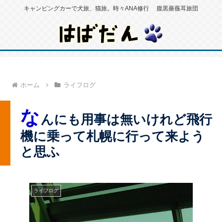
キャンピングカーで犬旅、猫旅。時々ANA修行 腹黒薔薇耳旅団
ホーム
ライフログ
な
んにも用事は無いけれど飛行
機に乗って札幌に行って来よう
と思ふ
ライフログ