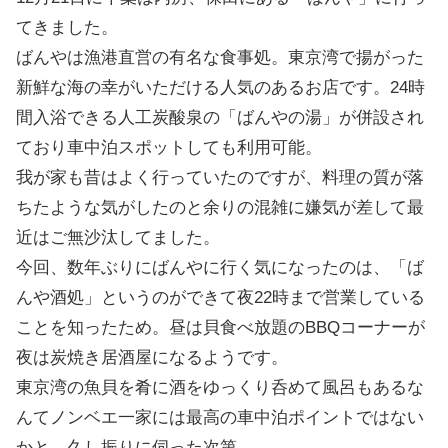
てきました。
ばんやは漁港直営の有名な食事処。東京湾で揚がった
新鮮な海の幸がいただける人気のあるお店です。24時
間入浴できる人工炭酸泉の「ばんやの湯」が併設され
ており車中泊スポットしても利用可能。
我が家も昔はよく行っていたのですが、料理の質が落
ちたような気がしたのと余りの混雑に嫌気が差して最
近はご無沙汰してました。
今回、数年ぶりにばんやに行く気になったのは、「ば
んや酒処」というのができて夜22時まで営業している
ことを知ったため。昼は貝食べ放題のBBQコーナーが
夜は炭焼き居酒屋になるようです。
東京湾の魚貝を肴に酒をゆっくり呑めて風呂もあるな
んてノンベエ一家には最高の車中泊ポイントではない
かと、久し振りに伺った次第。