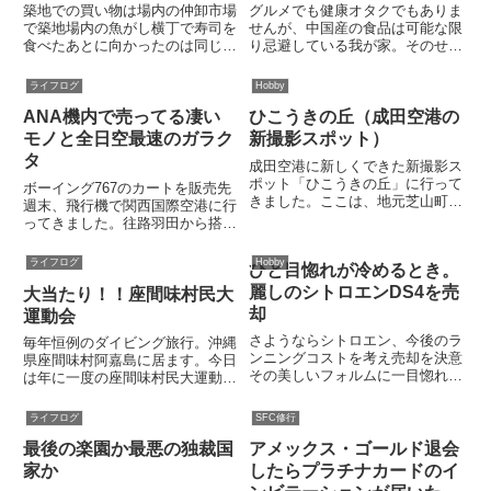
築地での買い物は場内の仲卸市場
グルメでも健康オタクでもありま
で築地場内の魚がし横丁で寿司を
せんが、中国産の食品は可能な限
食べたあとに向かったのは同じく
り忌避している我が家。そのせい
場内の仲卸しエリア。実際にセリ
ばかりではありませんが、好物の
を行っている場所は一般客立ち入
鰻から遠ざかっています。ついさ
ライフログ
Hobby
り禁止ですが仲卸市場は入場可能
っきも「今年は鰻を食してないな
ANA機内で売ってる凄い
ひこうきの丘（成田空港の
です。一般客に販売もしてくれま
ぁ」とため息をついたばかり。あ
す。ここは街の鮮魚店や飲食店
れ、でも、よく考えたら今年も
モノと全日空最速のガラク
新撮影スポット）
な...
鰻...
タ
成田空港に新しくできた新撮影ス
ポット「ひこうきの丘」に行って
ボーイング767のカートを販売先
きました。ここは、地元芝山町が
週末、飛行機で関西国際空港に行
整備した公園で３月１８日にオー
ってきました。往路羽田から搭乗
プンしたばかり。成田空港のA滑
したのはANAのB767-300ERでし
走路の南側、ランウェイ34Lエン
た。座席に座り3月の機内販売誌
ライフログ
Hobby
ひと目惚れが冷めるとき。
ドから600mと飛行機を撮影する
を眺めていたら、ヘンなものを発
には最高の場所です。位置的...
麗しのシトロエンDS4を売
大当たり！！座間味村民大
見。それはこちら。B767で実際
に使用されていた...
却
運動会
さようならシトロエン、今後のラ
毎年恒例のダイビング旅行。沖縄
ンニングコストを考え売却を決意
県座間味村阿嘉島に居ます。今日
その美しいフォルムに一目惚れし
は年に一度の座間味村民大運動
て購入したセカンドカーのシトロ
会。今年の会場は阿嘉島の学校グ
エンDS4。2012年６月に納車さ
ラウンドです。このためにフェリ
ライフログ
SFC修行
れ今月でちょうど５年となります
ーのダイヤを変更して座間味島か
が、車検を通すことなく２月に売
最後の楽園か最悪の独裁国
アメックス・ゴールド退会
ら大選手団が阿嘉島に上陸。慶留
却しました。５年前、個性的...
間島民もあわせ集落対抗の熱い闘
家か
したらプラチナカードのイ
い...