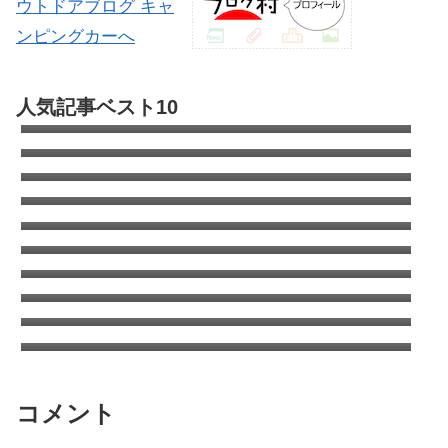
自動車部品の全てが分かる便利なサイト
人気記事ベスト10
Partsfan！カムロードもあるよ
キャンピングカーのオールペン全容｜キャブ
コン全塗の費用は?
カムロードのタイヤはこれで決まり！デイブ
レイクのタイヤ交換
エアコン室外機がタイヤを劣化させる！オゾ
ンクラッキング
キャンピングカーの清水タンクを清掃（塩素
について考える）
コロナのウインドエアコンをキャンピングカ
ーに取り付け
ANA国内線システムリニューアルでちょっと
得した話
ANAワイドゴールドVISA/MASTERはSFCに
切り替えても年会費追加徴収はなし
タイヤをミシュランAGILISキャンピングに交
換 | キャンピングカーの乗り心地を改善する
太平洋フェリーで酒飲みが安く美味しく過ご
方法
す方法
コメント