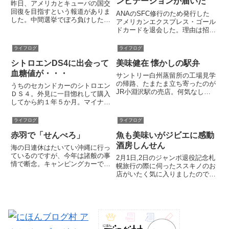
ンビテーションが届いた
昨日、アメリカとキューバの国交
回復を目指すという報道がありま
ANAのSFC修行のため発行した
した。中間選挙でぼろ負けした大
アメリカンエクスプレス・ゴール
統領がレームダック打開のため外
ドカードを退会した。理由は招待
交に走るのはよくあること。オバ
日和が期待していた割に使えなか
マ大統領は５０年以上国交断絶し
ったことと、プライオリティパス
ライフログ
ライフログ
経済封鎖していた「テロ支援国
の利用が年2回に限られること。
家」「社会主義独裁国家」のキュ
シトロエンDS4に出会って
美味健在 懐かしの駅弁
退会したら、すぐにプラチナカー
ー...
ドのインビテーションが届いた。
血糖値が・・・
サントリー白州蒸留所の工場見学
の帰路、たまたま立ち寄ったのが
うちのセカンドカーのシトロエン
JR小淵沢駅の売店。何気なしに
ＤＳ４。外見に一目惚れして購入
店内を物色していたら、ふと目に
してから約１年５か月。マイナー
飛び込んで来るものがありまし
な車でこのブログでも書きました
た。緑と青を基調にしたポップな
が、一度も公道で出会ったことが
ライフログ
ライフログ
色使いのパッケージ。そこには赤
ありませんでした。これは単に埼
い文字で「高原野菜とカツの弁
赤羽で「せんべろ」
魚も美味いがジビエに感動
玉の田舎に住んでるが故かもしれ
当」...
ません。しかし、ついに我が田
酒房しんせん
海の日連休はたいてい沖縄に行っ
舎...
ているのですが、今年は諸般の事
2月1日,2日のジャンボ退役記念札
情で断念。キャンピングカーで出
幌旅行の際に伺ったススキノのお
かけようにもジメジメした梅雨空
店がいたく気に入りましたのでご
でやる気がでない。３連休だとい
紹介します。そのお店は「酒房し
うのに予定がまったく入っていま
んせん」すすきの交差点の南側、
せん。何もやることがないのな
地下鉄豊水すすきの駅から徒歩３
ら、あとは飲んで寝るだけ。とい
分ぐらいの小さな割烹・創作和食
う...
屋さんです。あとから知りま...