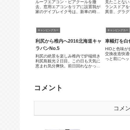
ルーフエアコン・ピアクールを撤
見たことない
去、窓用エアコンをリアに設置我が
ランスドアを
家のデイブレイク号は、新車の時か
異音、グラグ
ら「ピアクール」というルーフエア
ノブ（レバー
コンを搭載しています。マックレー
ている。キャ
の「完全自立型」キャンピングカー
していてふと
キャンピングカー
キャンピングカー
には、通常はコールマンのルーフエ
ノブの金具部
アコンを使うのです...
金具を固定して
利尻から稚内へ2016北海道キャ
車幅灯を白
ラバンNo.5
HIDと色味
交換改造快適
利尻の絶景を楽しみ稚内で炉端焼き
っと前にヘッ
利尻島観光２日目。この日も天気に
プをHID化
恵まれ気分爽快。前日回れなかった
モール、ポジ
観光ポイントを巡った。午後には稚
かずのまま放
内に戻り、道の駅わっかないで車中
なると、ヘッ
泊。稚内の居酒屋で美味しい北の魚
リアな白色光..
を楽しんだ。観光ポイント非常に静
コメント
かというか、人気...
コメ