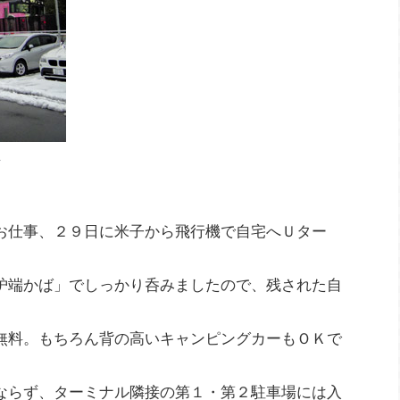
車
お仕事、２９日に米子から飛行機で自宅へＵター
炉端かば」でしっかり呑みましたので、残された自
無料。もちろん背の高いキャンピングカーもＯＫで
ならず、ターミナル隣接の第１・第２駐車場には入