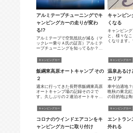
アルミテープチューニングでキ
キャンピン
ャンピングカーの走りが変わ
くなる
る!?
キャンピング
と、様々なこ
アルミテープで空気抵抗が減る（マ
くなります。
ックレー乗りＡ氏の証言）アルミテ
修など、正確
ープチューニングを知ってるか？そ
得ない」とい
うそう、クルマにアルミテープを貼
れませんが。
りつけるだけで空気抵抗が減り、高
キャンピングカー
キャンピングカー
りになって初
速安定性が向上するっていうアレだ
くつもあります
よ。中にはオカルトだなんていう奴
飯綱東高原オートキャンプ その
温泉あるけ
もいるが、天下の...
２
エリア
週末に行ってきた長野県飯綱東高原
車中泊適地？
オートキャンプ場の記録その２で
晩秋の東北紅
す。久しぶりの２連泊オートキャン
の目的地は角
プ。無理に観光なんかせず、キャン
気はイマイチ
プ場でまったり仕様というのが当初
品の郷を出発
キャンピングカー
キャンピングカー
からの計画。朝起きたら、前の晩の
ＩＣまで出た
残りの海鮮トマト煮をスープに仕立
北道を北上。
コロナのウインドエアコンをキ
エントラン
て直し、フランスパ...
す。温泉付きサ
ャンピングカーに取り付け
外れる