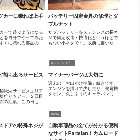
グカーに乗れば上手
バッテリー固定金具の修理とダ
ブルナット
カーで遊ぶようになる
サブバッテリーをステンレスの長ネ
とを自分でやってみた
ジで固定改造・快適化というほどで
すぐに壊れる部品の補
もない小ネタです。以前に書いたサ
に言えば「やらざるを
ブバッテリー固定金具がいつの間に
った方が正しいかもし
か針金になっていた件。バッテリー
私自身、キャンカー乗
モニターBAT.MAN取り付けにあわせ
キャンピングカー
めて挑戦したことがい
てやっと修理しました。ジョイフル
。...
本田（最も...
ど熊も出るサービス
マイナーパーツは大切に
週末の「お出かけ準備」続きです。
エンジンを掛けて少し走り、発電機
錦秋湖サービスエリア
をオン。久しぶりのキャラバンに向
葉狩りツアー、２日目
け機能チェック。駆動系も発電機も
館の紅葉。この日も天
快調、問題なさそうです。ルーフエ
ですが早々に道の駅上
アコンもチェック。久しぶりに動か
です。下道で若柳金成
Hobby
してみます。するとここでちょっと
あとそこから一気に東
したトラブル。リ...
秋田自動車道へ進みま
スドアの特殊ネジが
自動車部品の全てが分かる便利
ー...
なサイトPartsfan！カムロード