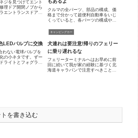
もあるよ
ネジを見つけてエント
修理ドア開閉ノブから
クルマの全パーツ、部品の構成、価
ラエントランスドアの
格まで分かって超便利自動車をいじ
）がガチャガチャいっ
くっていると、各パーツの構成や解
ンピングカーに出入り
体・組み立て方法が分かるマニュア
気づきました。内側の
ルがあればいいのにと思いますよ
キャンピングカー
分をチェックすると、
ね。改造しないと気が済まないマニ
い...
アであれば、ディーラーや共販にお
色LEDバルブに交換
犬連れは要注意!帰りのフェリー
願いしていわゆる「...
に乗り遅れるな
が合わない電球バルブを
化の小ネタです。ずー
フェリーターミナルへはお早めに前
ドライトとフォグラン
回に続いて我が家の経験に基づく北
しましたが、車幅灯（ス
海道キャラバンで注意すべきことの
ションランプ）は手つ
ご紹介。今回はタイトルのとおり帰
置していました。夜に
りのフェリーに乗り遅れないように
ドライトとフォグはク
というお話です。「おいおい小学生
.
じゃないんだから。なにを当たり前
のことを…」とい...
ントを書き込む