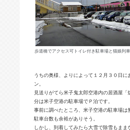
歩道橋でアクセス可トイレ付き駐車場と猫娘列
うちの奥様、よりによって１２月３０日に
ン。
見送りがてら米子鬼太郎空港内の居酒屋「
分は米子空港の駐車場でＰ泊です。
事前に調べたところ、米子空港の駐車場は
駐車台数も余裕がありそう。
しかし、到着してみたら大雪で除雪もまま