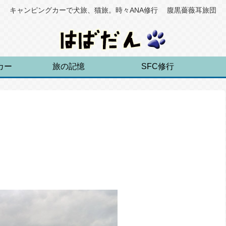
キャンピングカーで犬旅、猫旅。時々ANA修行 腹黒薔薇耳旅団
カー
旅の記憶
SFC修行