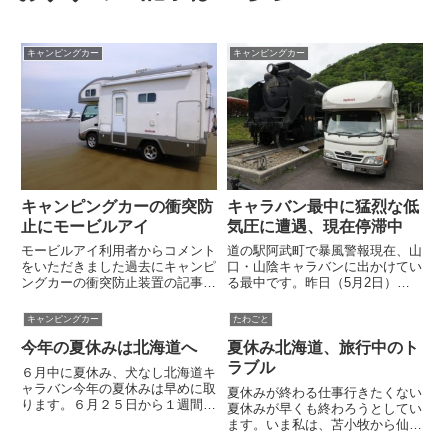
キャンピングカー
キャンピングカー
キャンピングカーの衝突防
キャラバン最中に猛烈な低
止にモービルアイ
気圧に遭遇、現在停滞中
モービルアイ利用者からコメント
道の駅阿武町で暴風警報現在、山
をいただきました過去にキャンピ
口・山陰キャラバンに出かけてい
ングカーの衝突防止装置の記事の
る最中です。昨日（5月2日）
中でモービルアイという商品につ
は、山口県萩市を1日かけて散策
いて書きました。これに対し、実
しました。ひととおり観光した
キャンピングカー
たわごと
際にモービルアイを取り付けた方
後、道の駅「萩しーまーと」で日
今年の夏休みは北海道へ
夏休み北海道、旅行中のト
からコメントをいただきましたの
本海の新鮮な食材を買い込み、隣
でご紹介します。コメントをく
町にある道の駅阿武町（あぶちょ
ラブル
６月中に夏休み、犬なし北海道キ
れ...
う）...
ャラバン今年の夏休みは早めに取
夏休みが終わる仕事行きたくない
ります。６月２５日から１週間、
夏休みが早くも終わろうとしてい
北海道へ行ってきます。この日程
ます。いま私は、苫小牧から仙台
になったのは仕事の都合。忙しく
へ向かう太平洋フェリーの船の