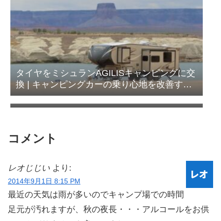
タイヤをミシュランAGILISキャンピングに交
換 | キャンピングカーの乗り心地を改善する
太平洋フェリーで酒飲みが安く美味しく過ご
方法
す方法
コメント
レオじじい
より:
2014年9月1日 8:15 PM
最近の天気は雨が多いのでキャンプ場での時間
足元が汚れますが、秋の夜長・・・アルコールをお供