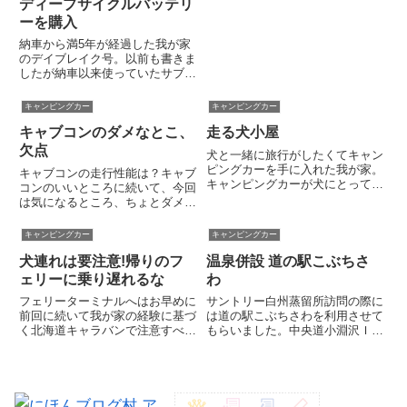
ディープサイクルバッテリ
す。特に悩ましいのが発電機の使
い方。発電機不要論あれば間違い
ーを購入
なく便利な快適装備が発電機で
納車から満5年が経過した我が家
す...
のデイブレイク号。以前も書きま
したが納車以来使っていたサブバ
ッテリーがいよいよ寿命を迎えま
した。冬からの課題だったのです
キャンピングカー
キャンピングカー
が、やっと重い腰を上げて新しい
キャブコンのダメなとこ、
走る犬小屋
バッテリーを購入。先日家に届き
ました。バッテリー選び今回選
欠点
犬と一緒に旅行がしたくてキャン
ん...
ピングカーを手に入れた我が家。
キャブコンの走行性能は？キャブ
キャンピングカーが犬にとっても
コンのいいところに続いて、今回
「居心地のいい」場所になるよう
は気になるところ、ちょとダメだ
なるべく配慮してあげたい。移動
と思うことを一ユーザーの独断と
時は安全でストレスがないよう
偏見でご紹介します。前のページ
キャンピングカー
キャンピングカー
に。停泊時は自宅にいるかのごと
で書きましたが、キャブコンの欠
く寛げるように。そんな思いを実
犬連れは要注意!帰りのフ
温泉併設 道の駅こぶちさ
点だと思うのは、走り・乗りごこ
現...
ちがイマイチ、少し大きくて使
ェリーに乗り遅れるな
わ
い...
フェリーターミナルへはお早めに
サントリー白州蒸留所訪問の際に
前回に続いて我が家の経験に基づ
は道の駅こぶちさわを利用させて
く北海道キャラバンで注意すべき
もらいました。中央道小淵沢ＩＣ
ことのご紹介。今回はタイトルの
から３分の便利な場所にあり、道
とおり帰りのフェリーに乗り遅れ
の駅の中には、レストランや農産
ないようにというお話です。「お
物直売所、パン屋さんにジャム工
いおい小学生じゃないんだから。
房などがあり雨にもかかわらず賑
なにを当たり前のことを…」と
わっていました。同一敷地内に