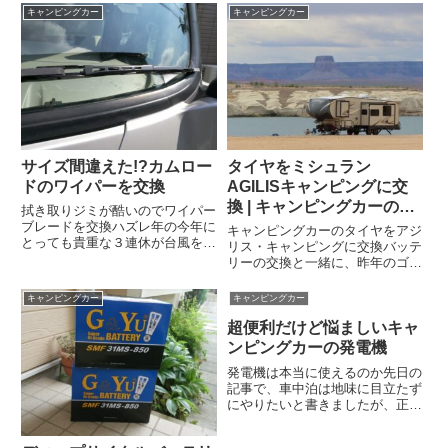
てワンポイントでしかまとまった
上。すでに船は金華山を越え、あ
キャンピングカー
キャンピングカー
休暇がとれそうもありません。急
と1時間もすれば仙台港へ入港し
遽休みが決ったので海外の手配
ます。仙台に着いたら、あとは東
も...
北道を南下して埼玉の家に向かう
だ...
サイズ間違えた!?カムロー
タイヤをミシュラン
ドのワイパーを交換
AGILISキャンピングに交
換 | キャンピングカーの乗
拭き取りジミが酷いのでワイパー
り心地を改善する方法
ブレードを交換ハズレ年の今年に
キャンピングカーのタイヤをアジ
とっても貴重な３連休が台風を一
リス・キャンピングに交換バッテ
緒に連れ来ました。キャンピング
リーの交換と一緒に、昨年のゴー
カーで立山に行き登山するつもり
ルデンウィークの前にタイヤも入
でしたが、キャンセル。新塗色デ
れ換えた。選んだタイヤは、
キャンピングカー
キャンピングカー
イブレイク号のキャラバンデビュ
MICHELIN AGILIS CAMPING
ーは先送りです。残念ながら中
超便利だけど悩ましいキャ
215/70R15CP。これまで履いて
止...
いたタイ...
ンピングカーの発電機
発電機は本当に使えるのか先日の
記事で、車中泊は地味に目立たず
にやりたいと書きましたが、正直
言うと自分自身どこまで実践でき
ているのか怪しいところがありま