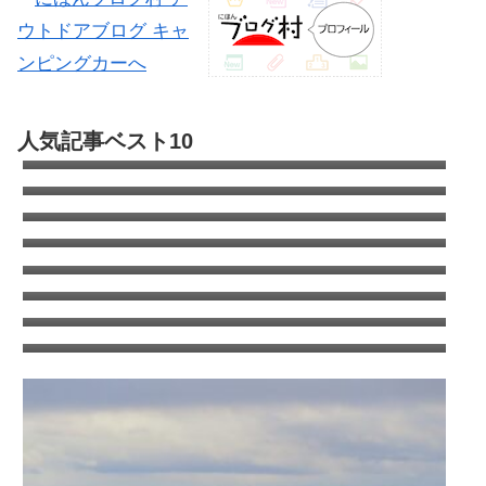
い...
は...
自動車部品の全てが分かる便利なサイト
人気記事ベスト10
Partsfan！カムロードもあるよ
キャンピングカーのオールペン全容｜キャブ
コン全塗の費用は?
カムロードのタイヤはこれで決まり！デイブ
レイクのタイヤ交換
エアコン室外機がタイヤを劣化させる！オゾ
ンクラッキング
キャンピングカーの清水タンクを清掃（塩素
について考える）
コロナのウインドエアコンをキャンピングカ
ーに取り付け
ANAワイドゴールドVISA/MASTERはSFCに
切り替えても年会費追加徴収はなし
ANA国内線システムリニューアルでちょっと
得した話